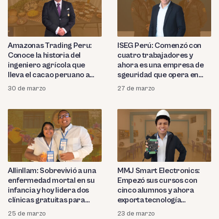
Amazonas Trading Peru:
ISEG Perú: Comenzó con
Conoce la historia del
cuatro trabajadores y
ingeniero agrícola que
ahora es una empresa de
lleva el cacao peruano a
sgeuridad que opera en
Europa, Asia y Latam
cuatro países de Latam
30 de marzo
27 de marzo
Allinllam: Sobrevivió a una
MMJ Smart Electronics:
enfermedad mortal en su
Empezó sus cursos con
infancia y hoy lidera dos
cinco alumnos y ahora
clínicas gratuitas para
exporta tecnología
niños vulnerables en el
peruana a varios países de
25 de marzo
23 de marzo