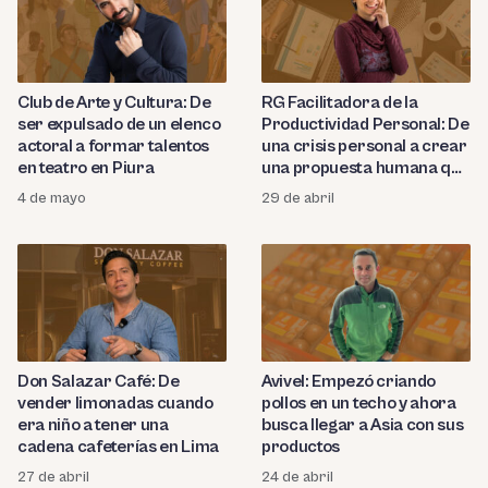
Club de Arte y Cultura: De
RG Facilitadora de la
ser expulsado de un elenco
Productividad Personal: De
actoral a formar talentos
una crisis personal a crear
en teatro en Piura
una propuesta humana que
busca transformar el caos
4 de mayo
29 de abril
en claridad
Don Salazar Café: De
Avivel: Empezó criando
vender limonadas cuando
pollos en un techo y ahora
era niño a tener una
busca llegar a Asia con sus
cadena cafeterías en Lima
productos
27 de abril
24 de abril