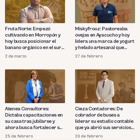
Fruta Norte: Empezó
Miskyfrooz: Pastoreaba
cultivando en Morropón y
ovejas en Ayacucho y hoy
hoy busca posicionar el
lidera una marca de yogurt
banano orgánico en el sur
y helado artesanal que
del país
busca llegar a todo el Perú
2 de marzo
27 de febrero
Atenea Consultores:
Cieza Contadores: De
Dictaba capacitaciones en
cobrador de buses a
su casa tras jubilarse y
liderar su estudio contable
ahora busca fortalecer su
que ya abrió sus servicios
presencia en el sector
en el exterior
25 de febrero
23 de febrero
industrial, minero y