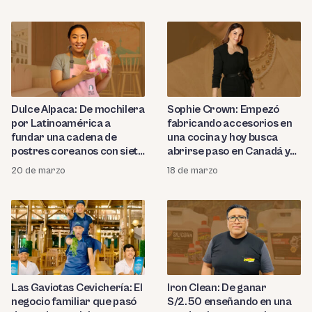
Perú
Latam
Dulce Alpaca: De mochilera
Sophie Crown: Empezó
por Latinoamérica a
fabricando accesorios en
fundar una cadena de
una cocina y hoy busca
postres coreanos con siete
abrirse paso en Canadá y
locales en Perú
España
20 de marzo
18 de marzo
Las Gaviotas Cevichería: El
Iron Clean: De ganar
negocio familiar que pasó
S/2.50 enseñando en una