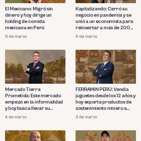
El Mexicano: Migró sin
Kapitalizando: Cerró su
dinero y hoy dirige un
negocio en pandemia y se
holding de comida
unió a un economista para
mexicana en Perú
reinsertar a más de 200
emprendedores al sistema
9 de marzo
6 de marzo
financiero
Mercado Tierra
FERRAMIN PERÚ: Vendía
Prometida: Este mercado
juguetes desde los 12 años y
empezó en la informalidad
hoy exporta productos de
y hoy busca llevar su
sostenimiento minero a
modelo comercial a la
todo el Perú y
4 de marzo
3 de marzo
internacionalización
Latinoamérica