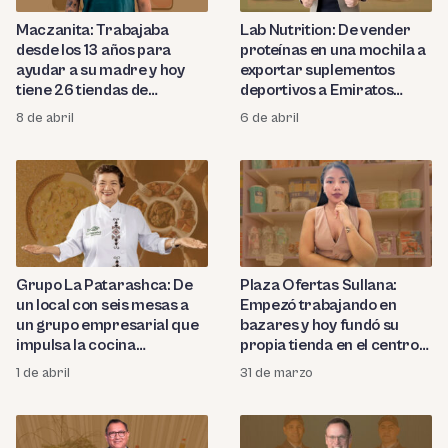
Maczanita: Trabajaba
Lab Nutrition: De vender
desde los 13 años para
proteínas en una mochila a
ayudar a su madre y hoy
exportar suplementos
tiene 26 tiendas de
deportivos a Emiratos
celulares en Perú
Árabes, China y Brasil
8 de abril
6 de abril
Grupo La Patarashca: De
Plaza Ofertas Sullana:
un local con seis mesas a
Empezó trabajando en
un grupo empresarial que
bazares y hoy fundó su
impulsa la cocina
propia tienda en el centro
amazónica hace más de 30
de Sullana
1 de abril
31 de marzo
años en el Perú