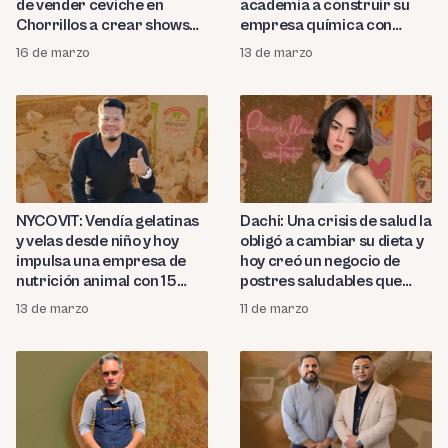
de vender ceviche en
academia a construir su
Chorrillos a crear shows
empresa química con
gastronómicos virales
distribución nacional
16 de marzo
13 de marzo
NYCOVIT: Vendía gelatinas
Dachi: Una crisis de salud la
y velas desde niño y hoy
obligó a cambiar su dieta y
impulsa una empresa de
hoy creó un negocio de
nutrición animal con 15
postres saludables que
puntos de venta en Piura
conquista redes sociales
13 de marzo
11 de marzo