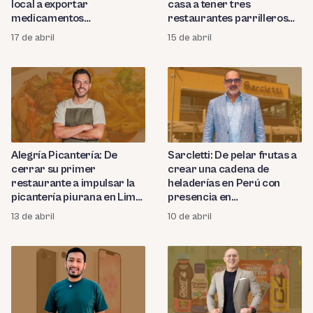
local a exportar
casa a tener tres
medicamentos
restaurantes parrilleros
veterinarios a 40 países
que buscan ser franquicia
17 de abril
15 de abril
Alegría Picantería: De
Sarcletti: De pelar frutas a
cerrar su primer
crear una cadena de
restaurante a impulsar la
heladerías en Perú con
picantería piurana en Lima
presencia en
con su nuevo local
Latinoamérica
13 de abril
10 de abril