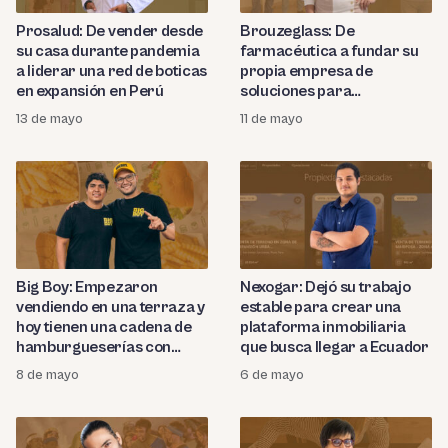
Prosalud: De vender desde
Brouzeglass: De
su casa durante pandemia
farmacéutica a fundar su
a liderar una red de boticas
propia empresa de
en expansión en Perú
soluciones para
construcción que busca
13 de mayo
11 de mayo
consolidarse en el norte del
Perú
Big Boy: Empezaron
Nexogar: Dejó su trabajo
vendiendo en una terraza y
estable para crear una
hoy tienen una cadena de
plataforma inmobiliaria
hamburgueserías con
que busca llegar a Ecuador
cinco locales en Lima
8 de mayo
6 de mayo