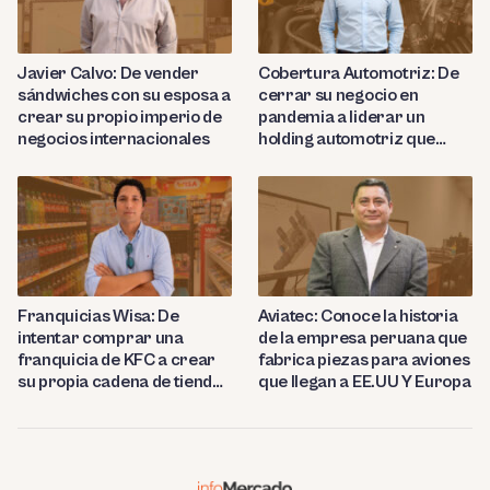
Javier Calvo: De vender
Cobertura Automotriz: De
sándwiches con su esposa a
cerrar su negocio en
crear su propio imperio de
pandemia a liderar un
negocios internacionales
holding automotriz que
proyecta abrir 15 talleres
en Perú
Franquicias Wisa: De
Aviatec: Conoce la historia
intentar comprar una
de la empresa peruana que
franquicia de KFC a crear
fabrica piezas para aviones
su propia cadena de tiendas
que llegan a EE.UU Y Europa
de conveniencia en
Huancayo