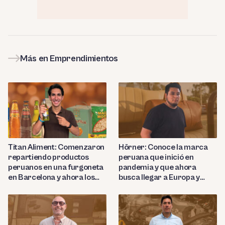
Más en Emprendimientos
Titan Aliment: Comenzaron
Hörner: Conoce la marca
repartiendo productos
peruana que inició en
peruanos en una furgoneta
pandemia y que ahora
en Barcelona y ahora los
busca llegar a Europa y
importan a más de 27
Nortemárica con sus
países
productos de cuero de lujo