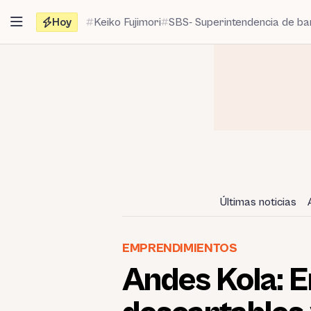
Saltar
Hoy
Keiko Fujimori
SBS- Superintendencia de b
al
contenido
Últimas noticias
EMPRENDIMIENTOS
Andes Kola: 