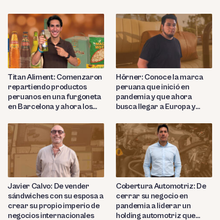
Titan Aliment: Comenzaron
Hörner: Conoce la marca
repartiendo productos
peruana que inició en
peruanos en una furgoneta
pandemia y que ahora
en Barcelona y ahora los
busca llegar a Europa y
importan a más de 27
Nortemárica con sus
países
productos de cuero de lujo
Javier Calvo: De vender
Cobertura Automotriz: De
sándwiches con su esposa a
cerrar su negocio en
crear su propio imperio de
pandemia a liderar un
negocios internacionales
holding automotriz que