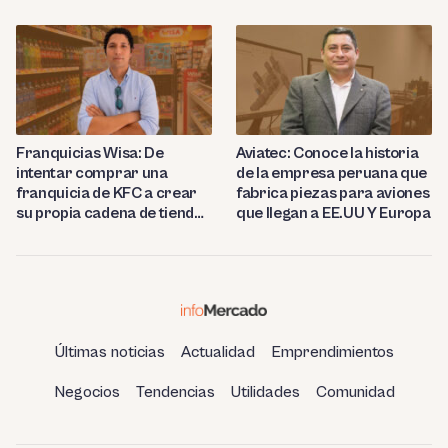
proyecta abrir 15 talleres
en Perú
Franquicias Wisa: De
Aviatec: Conoce la historia
intentar comprar una
de la empresa peruana que
franquicia de KFC a crear
fabrica piezas para aviones
su propia cadena de tiendas
que llegan a EE.UU Y Europa
de conveniencia en
Huancayo
Últimas noticias
Actualidad
Emprendimientos
Negocios
Tendencias
Utilidades
Comunidad