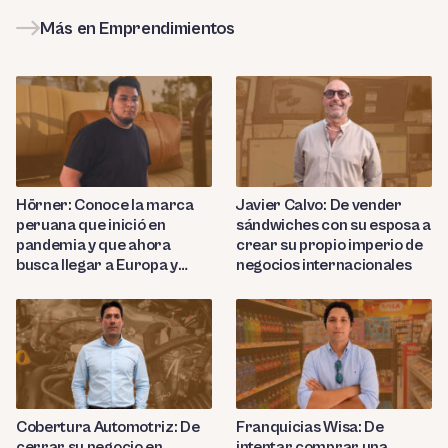
Más en Emprendimientos
Hörner: Conoce la marca
Javier Calvo: De vender
peruana que inició en
sándwiches con su esposa a
pandemia y que ahora
crear su propio imperio de
busca llegar a Europa y
negocios internacionales
Nortemárica con sus
productos de cuero de lujo
Cobertura Automotriz: De
Franquicias Wisa: De
cerrar su negocio en
intentar comprar una