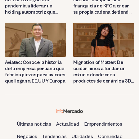
pandemia a liderar un
franquicia de KFC a crear
holding automotriz que
su propia cadena de tiendas
proyecta abrir 15 talleres
de conveniencia en
en Perú
Huancayo
Aviatec: Conoce la historia
Migration of Matter: De
de la empresa peruana que
cuidar niños a fundar un
fabrica piezas para aviones
estudio donde crea
que llegan a EE.UU Y Europa
productos de cerámica 3D
en Berlín
Últimas noticias
Actualidad
Emprendimientos
Negocios
Tendencias
Utilidades
Comunidad