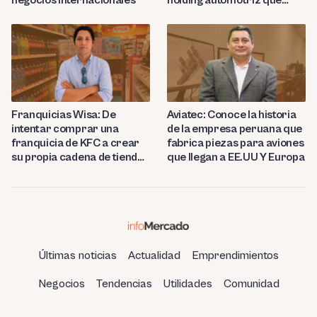
proyecta abrir 15 talleres
en Perú
Franquicias Wisa: De
Aviatec: Conoce la historia
intentar comprar una
de la empresa peruana que
franquicia de KFC a crear
fabrica piezas para aviones
su propia cadena de tiendas
que llegan a EE.UU Y Europa
de conveniencia en
Huancayo
Últimas noticias
Actualidad
Emprendimientos
Negocios
Tendencias
Utilidades
Comunidad