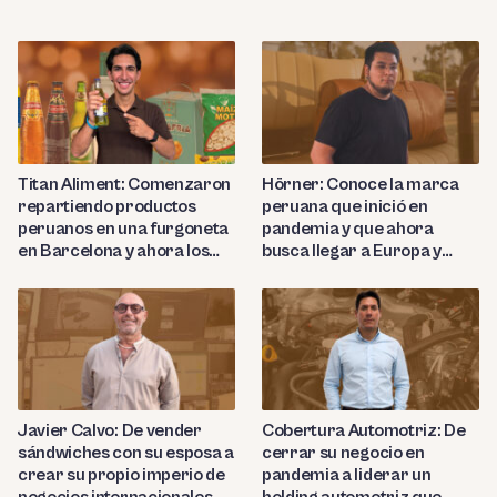
Titan Aliment: Comenzaron
Hörner: Conoce la marca
repartiendo productos
peruana que inició en
peruanos en una furgoneta
pandemia y que ahora
en Barcelona y ahora los
busca llegar a Europa y
importan a más de 27
Nortemárica con sus
países
productos de cuero de lujo
Javier Calvo: De vender
Cobertura Automotriz: De
sándwiches con su esposa a
cerrar su negocio en
crear su propio imperio de
pandemia a liderar un
negocios internacionales
holding automotriz que