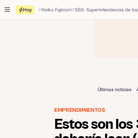
Saltar
Hoy
Keiko Fujimori
SBS- Superintendencia de b
al
contenido
Últimas noticias
EMPRENDIMIENTOS
Estos son los