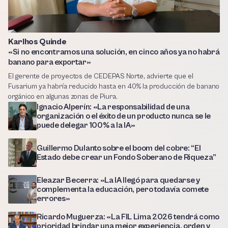
Karlhos Quinde
«Si no encontramos una solución, en cinco años ya no habrá
banano para exportar»
El gerente de proyectos de CEDEPAS Norte, advierte que el
Fusarium ya habría reducido hasta en 40% la producción de banano
orgánico en algunas zonas de Piura.
Ignacio Alperín: «La responsabilidad de una
organización o el éxito de un producto nunca se le
puede delegar 100% a la IA»
Guillermo Dulanto sobre el boom del cobre: “El
Estado debe crear un Fondo Soberano de Riqueza”
Eleazar Becerra: «La IA llegó para quedarse y
complementa la educación, pero todavía comete
errores»
Ricardo Muguerza: «La FIL Lima 2026 tendrá como
prioridad brindar una mejor experiencia, orden y