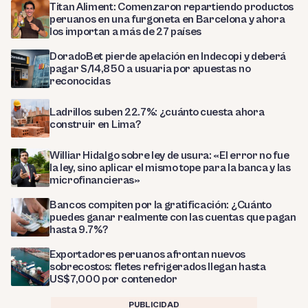
Titan Aliment: Comenzaron repartiendo productos
peruanos en una furgoneta en Barcelona y ahora
los importan a más de 27 países
DoradoBet pierde apelación en Indecopi y deberá
pagar S/14,850 a usuaria por apuestas no
reconocidas
Ladrillos suben 22.7%: ¿cuánto cuesta ahora
construir en Lima?
Williar Hidalgo sobre ley de usura: «El error no fue
la ley, sino aplicar el mismo tope para la banca y las
microfinancieras»
Bancos compiten por la gratificación: ¿Cuánto
puedes ganar realmente con las cuentas que pagan
hasta 9.7%?
Exportadores peruanos afrontan nuevos
sobrecostos: fletes refrigerados llegan hasta
US$7,000 por contenedor
PUBLICIDAD