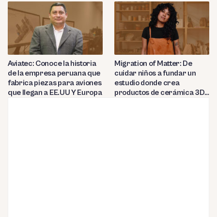
en Perú
Huancayo
Aviatec: Conoce la historia
Migration of Matter: De
de la empresa peruana que
cuidar niños a fundar un
fabrica piezas para aviones
estudio donde crea
que llegan a EE.UU Y Europa
productos de cerámica 3D
en Berlín