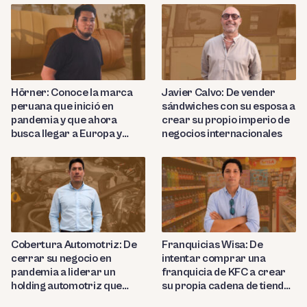
Hörner: Conoce la marca
Javier Calvo: De vender
peruana que inició en
sándwiches con su esposa a
pandemia y que ahora
crear su propio imperio de
busca llegar a Europa y
negocios internacionales
Nortemárica con sus
productos de cuero de lujo
Cobertura Automotriz: De
Franquicias Wisa: De
cerrar su negocio en
intentar comprar una
pandemia a liderar un
franquicia de KFC a crear
holding automotriz que
su propia cadena de tiendas
proyecta abrir 15 talleres
de conveniencia en