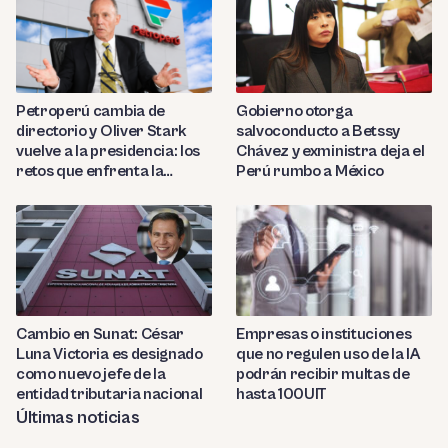
Gobierno otorga
Petroperú cambia de
salvoconducto a Betssy
directorio y Oliver Stark
Chávez y exministra deja el
vuelve a la presidencia: los
Perú rumbo a México
retos que enfrenta la
estatal
Cambio en Sunat: César
Empresas o instituciones
Luna Victoria es designado
que no regulen uso de la IA
como nuevo jefe de la
podrán recibir multas de
entidad tributaria nacional
hasta 100UIT
Últimas noticias