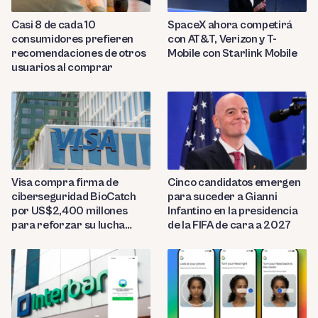
Casi 8 de cada 10
SpaceX ahora competirá
consumidores prefieren
con AT&T, Verizon y T-
recomendaciones de otros
Mobile con Starlink Mobile
usuarios al comprar
Visa compra firma de
Cinco candidatos emergen
ciberseguridad BioCatch
para suceder a Gianni
por US$2,400 millones
Infantino en la presidencia
para reforzar su lucha
de la FIFA de cara a 2027
contra el fraude