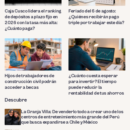
Caja Cusco lidera el ranking
Feriado del 6 de agosto:
de depósitos a plazo fijo en
¿Quiénes recibirán pago
2026 con la tasa más alta:
triple por trabajar este día?
¿Cuánto paga?
Hijos de trabajadores de
¿Cuánto cuesta esperar
construcción civil podrán
para invertir? El tiempo
acceder a becas
puede reducir la
rentabilidad de tus ahorros
Descubre
La Granja Villa: De venderlo todo a crear uno de los
centros de entretenimiento más grande del Perú
que busca expandirse a Chile y México