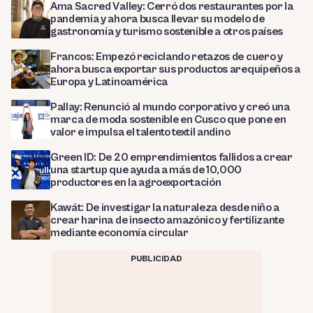
Ama Sacred Valley: Cerró dos restaurantes por la
pandemia y ahora busca llevar su modelo de
gastronomía y turismo sostenible a otros países
Francos: Empezó reciclando retazos de cuero y
ahora busca exportar sus productos arequipeños a
Europa y Latinoamérica
Pallay: Renunció al mundo corporativo y creó una
marca de moda sostenible en Cusco que pone en
valor e impulsa el talento textil andino
Green ID: De 20 emprendimientos fallidos a crear
una startup que ayuda a más de 10,000
productores en la agroexportación
Kawát: De investigar la naturaleza desde niño a
crear harina de insecto amazónico y fertilizante
mediante economía circular
PUBLICIDAD