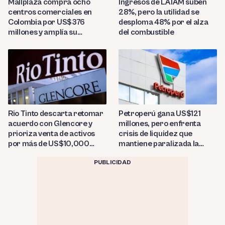
Ingresos de LATAM suben
Mallplaza compra ocho
28%, pero la utilidad se
centros comerciales en
desploma 48% por el alza
Colombia por US$376
del combustible
millones y amplía su
presencia regional
Rio Tinto descarta retomar
Petroperú gana US$121
acuerdo con Glencore y
millones, pero enfrenta
prioriza venta de activos
crisis de liquidez que
por más de US$10,000
mantiene paralizada la
millones
refinería de Talara
PUBLICIDAD