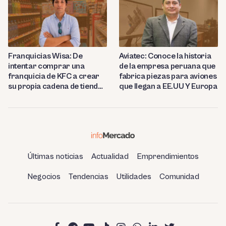
Franquicias Wisa: De
Aviatec: Conoce la historia
intentar comprar una
de la empresa peruana que
franquicia de KFC a crear
fabrica piezas para aviones
su propia cadena de tiendas
que llegan a EE.UU Y Europa
de conveniencia en
Huancayo
Últimas noticias
Actualidad
Emprendimientos
Negocios
Tendencias
Utilidades
Comunidad