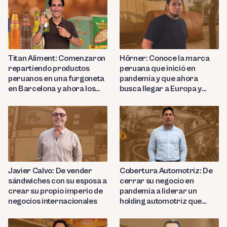
Titan Aliment: Comenzaron
Hörner: Conoce la marca
repartiendo productos
peruana que inició en
peruanos en una furgoneta
pandemia y que ahora
en Barcelona y ahora los
busca llegar a Europa y
importan a más de 27
Nortemárica con sus
países
productos de cuero de lujo
Javier Calvo: De vender
Cobertura Automotriz: De
sándwiches con su esposa a
cerrar su negocio en
crear su propio imperio de
pandemia a liderar un
negocios internacionales
holding automotriz que
proyecta abrir 15 talleres
en Perú