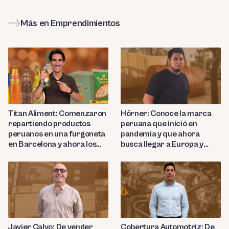
Más en Emprendimientos
Titan Aliment: Comenzaron
Hörner: Conoce la marca
repartiendo productos
peruana que inició en
peruanos en una furgoneta
pandemia y que ahora
en Barcelona y ahora los
busca llegar a Europa y
importan a más de 27
Nortemárica con sus
países
productos de cuero de lujo
Javier Calvo: De vender
Cobertura Automotriz: De