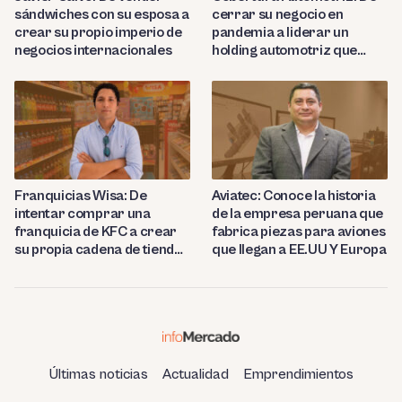
sándwiches con su esposa a
cerrar su negocio en
crear su propio imperio de
pandemia a liderar un
negocios internacionales
holding automotriz que
proyecta abrir 15 talleres
en Perú
Franquicias Wisa: De
Aviatec: Conoce la historia
intentar comprar una
de la empresa peruana que
franquicia de KFC a crear
fabrica piezas para aviones
su propia cadena de tiendas
que llegan a EE.UU Y Europa
de conveniencia en
Huancayo
Últimas noticias
Actualidad
Emprendimientos