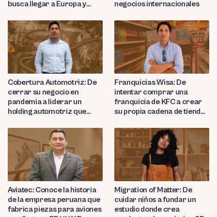
busca llegar a Europa y
negocios internacionales
Nortemárica con sus
productos de cuero de lujo
Cobertura Automotriz: De
Franquicias Wisa: De
cerrar su negocio en
intentar comprar una
pandemia a liderar un
franquicia de KFC a crear
holding automotriz que
su propia cadena de tiendas
proyecta abrir 15 talleres
de conveniencia en
en Perú
Huancayo
Aviatec: Conoce la historia
Migration of Matter: De
de la empresa peruana que
cuidar niños a fundar un
fabrica piezas para aviones
estudio donde crea