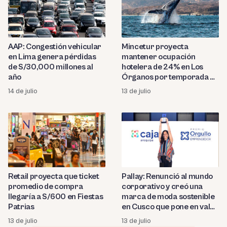
AAP: Congestión vehicular
Mincetur proyecta
en Lima genera pérdidas
mantener ocupación
de S/30,000 millones al
hotelera de 24% en Los
año
Órganos por temporada de
avistamiento de ballenas
14 de julio
13 de julio
Retail proyecta que ticket
Pallay: Renunció al mundo
promedio de compra
corporativo y creó una
llegaría a S/600 en Fiestas
marca de moda sostenible
Patrias
en Cusco que pone en valor
e impulsa el talento textil
13 de julio
13 de julio