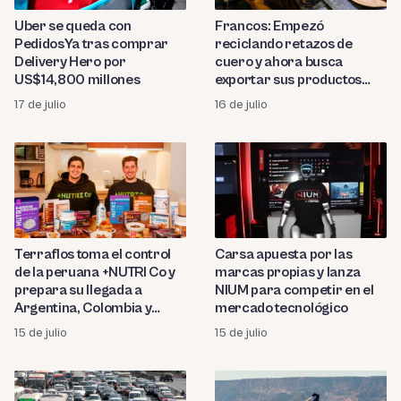
Uber se queda con
Francos: Empezó
PedidosYa tras comprar
reciclando retazos de
Delivery Hero por
cuero y ahora busca
US$14,800 millones
exportar sus productos
arequipeños a Europa y
17 de julio
16 de julio
Latinoamérica
Terraflos toma el control
Carsa apuesta por las
de la peruana +NUTRI Co y
marcas propias y lanza
prepara su llegada a
NIUM para competir en el
Argentina, Colombia y
mercado tecnológico
Uruguay
15 de julio
15 de julio