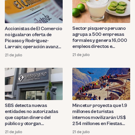
Sector pisquero peruano
Accionistas de El Comercio
agrupa a 500 empresas
no igualaron oferta de
formales y genera 16,000
Picasso y Rodríguez-
empleos directos e
Larraín; operación avanza
indirectos
hacia Indecopi
21 de julio
21 de julio
SBS detecta nuevas
Mincetur proyecta que 1.9
entidades no autorizadas
millones de turistas
que captan dinero del
internos movilizarán US$
público y otorgan
254 millones en Fiestas
préstamos ilegales
Patrias 2026
21 de julio
21 de julio