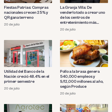
Fiestas Patrias: Compras
La Granja Villa: De
nacionales crecen 25% y
venderlo todo a crear uno
QR gana terreno
de los centros de
entretenimiento más
20 de julio
grande del Perú que busca
20 de julio
expandirse a Chile y México
Utilidad del Banco de la
Pollo a la brasa genera
Nación creció 48.4% en el
540,000 empleos y
primer semestre
S/12,000 millones al año,
según Produce
20 de julio
20 de julio