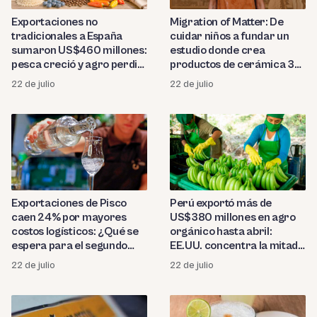
Exportaciones no
Migration of Matter: De
tradicionales a España
cuidar niños a fundar un
sumaron US$460 millones:
estudio donde crea
pesca creció y agro perdió
productos de cerámica 3D
terreno
en Berlín
22 de julio
22 de julio
Perú exportó más de
Exportaciones de Pisco
US$380 millones en agro
caen 24% por mayores
orgánico hasta abril:
costos logísticos: ¿Qué se
EE.UU. concentra la mitad
espera para el segundo
de las compras
semestre?
22 de julio
22 de julio