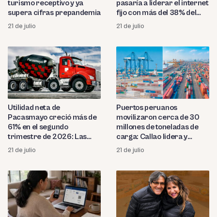
turismo receptivo y ya
pasaría a liderar el internet
supera cifras prepandemia
fijo con más del 38% del
mercado
21 de julio
21 de julio
Utilidad neta de
Puertos peruanos
Pacasmayo creció más de
movilizaron cerca de 30
61% en el segundo
millones de toneladas de
trimestre de 2026: Las
carga: Callao lidera y
cifras
Chancay se consolida
21 de julio
21 de julio