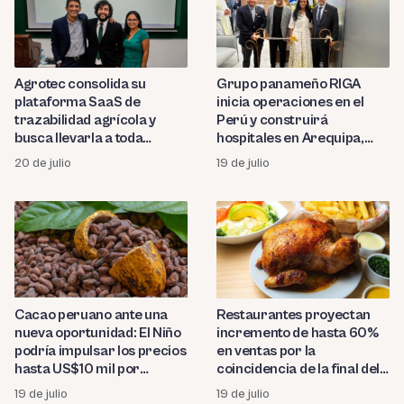
Agrotec consolida su
Grupo panameño RIGA
plataforma SaaS de
inicia operaciones en el
trazabilidad agrícola y
Perú y construirá
busca llevarla a toda
hospitales en Arequipa,
Latinoamérica
Huánuco y Oxapampa
20 de julio
19 de julio
Cacao peruano ante una
Restaurantes proyectan
nueva oportunidad: El Niño
incremento de hasta 60%
podría impulsar los precios
en ventas por la
hasta US$10 mil por
coincidencia de la final del
tonelada
Mundial 2026 y el Día del
19 de julio
19 de julio