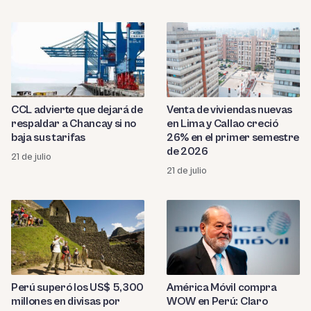
CCL advierte que dejará de
Venta de viviendas nuevas
respaldar a Chancay si no
en Lima y Callao creció
baja sus tarifas
26% en el primer semestre
de 2026
21 de julio
21 de julio
Perú superó los US$ 5,300
América Móvil compra
millones en divisas por
WOW en Perú: Claro