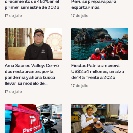
crecimiento de 46.1% en el
Perú se prepara para
primer semestre de 2026
exportar más
17 de julio
17 de julio
Ama Sacred Valley: Cerró
Fiestas Patrias moverá
dos restaurantes por la
US$254 millones, un alza
pandemia y ahora busca
de 14% frente a 2025
llevar su modelo de
17 de julio
gastronomía y turismo
17 de julio
sostenible a otros países