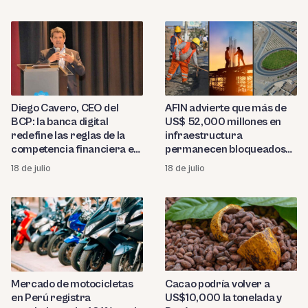
Pollo a la Brasa
AFIN advierte que más de
Diego Cavero, CEO del
US$ 52,000 millones en
BCP: la banca digital
infraestructura
redefine las reglas de la
permanecen bloqueados
competencia financiera en
por trabas burocráticas en
el Perú
18 de julio
18 de julio
el Perú
Mercado de motocicletas
Cacao podría volver a
en Perú registra
US$10,000 la tonelada y