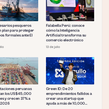
sarios pesqueros
Falabella Perú: conoce
an plan para proteger
cómo la Inteligencia
os formales ante El
Artificial transforma su
comercio electrónico
ulio
13 de julio
taciones peruanas
Green ID: De 20
an los US$45,000
emprendimientos fallidos a
nes y crecen 37% a
crear una startup que
 2026
ayuda a más de 10,000
productores en la