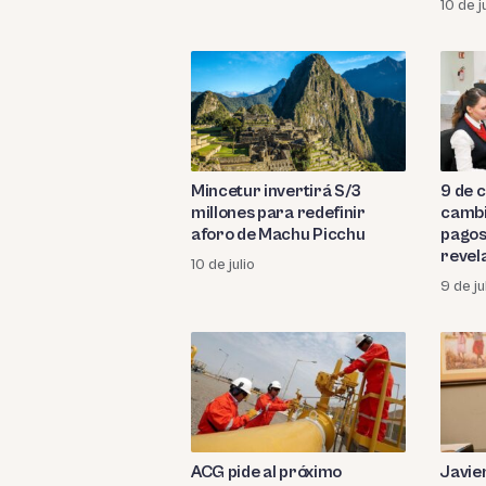
10 de j
Mincetur invertirá S/3
9 de 
millones para redefinir
cambi
aforo de Machu Picchu
pagos
revel
10 de julio
9 de ju
ACG pide al próximo
Javie