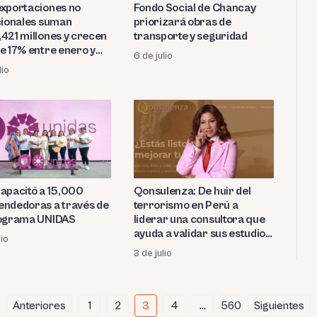
xportaciones no
Fondo Social de Chancay
cionales suman
priorizará obras de
421 millones y crecen
transporte y seguridad
e 17% entre enero y
6 de julio
lio
apacitó a 15,000
Qonsulenza: De huir del
ndedoras a través de
terrorismo en Perú a
ograma UNIDAS
liderar una consultora que
ayuda a validar sus estudios
lio
a profesionales extranjeros
3 de julio
en Italia
Anteriores
1
2
3
4
…
560
Siguientes