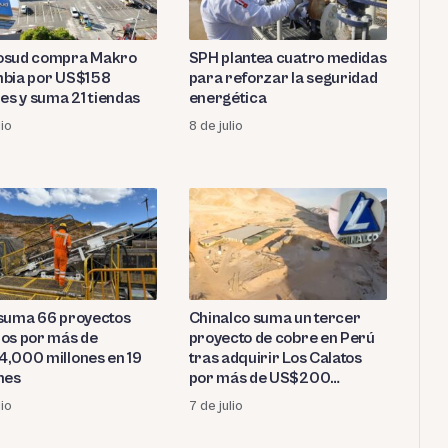
osud compra Makro
SPH plantea cuatro medidas
bia por US$158
para reforzar la seguridad
nes y suma 21 tiendas
energética
lio
8 de julio
suma 66 proyectos
Chinalco suma un tercer
os por más de
proyecto de cobre en Perú
,000 millones en 19
tras adquirir Los Calatos
nes
por más de US$200
millones
lio
7 de julio