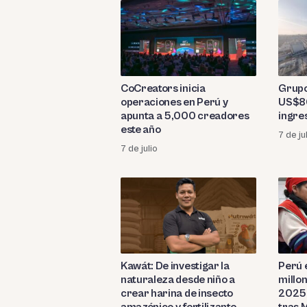
CoCreators inicia
Grupo
operaciones en Perú y
US$80
apunta a 5,000 creadores
ingre
este año
7 de ju
7 de julio
Kawát: De investigar la
Perú 
naturaleza desde niño a
millo
crear harina de insecto
2025,