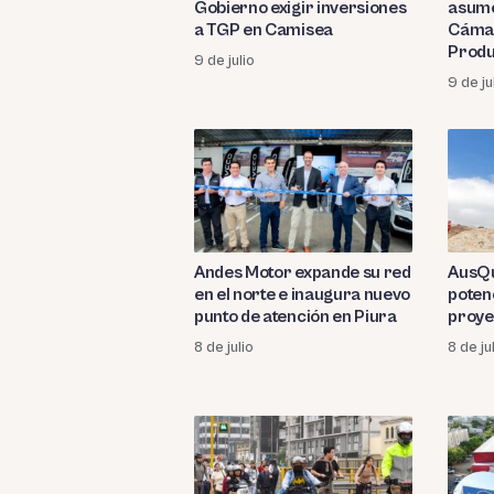
Gobierno exigir inversiones
asume
a TGP en Camisea
Cámar
Produ
9 de julio
9 de ju
Andes Motor expande su red
AusQu
en el norte e inaugura nuevo
potenc
punto de atención en Piura
proye
8 de julio
8 de ju