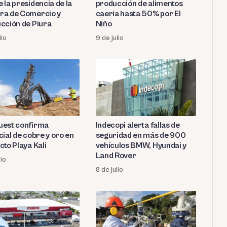
 la presidencia de la
producción de alimentos
a de Comercio y
caería hasta 50% por El
cción de Piura
Niño
lio
9 de julio
est confirma
Indecopi alerta fallas de
ial de cobre y oro en
seguridad en más de 900
cto Playa Kali
vehículos BMW, Hyundai y
Land Rover
lio
8 de julio