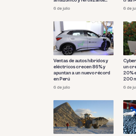
amazónico y fertilizante
tras 
mediante economía circular
6 de julio
6 de ju
Ventas de autos híbridos y
Cyber
eléctricos crecen 86% y
un cr
apuntan a un nuevo récord
20% e
en Perú
200 
6 de julio
6 de ju