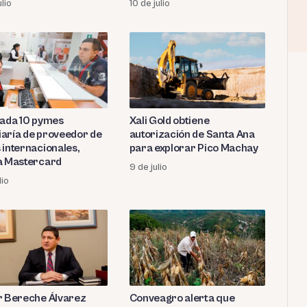
ulio
10 de julio
agroexportación
cada 10 pymes
Xali Gold obtiene
aría de proveedor de
autorización de Santa Ana
 internacionales,
para explorar Pico Machay
a Mastercard
9 de julio
lio
r Bereche Álvarez
Conveagro alerta que