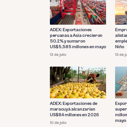
ADEX: Exportaciones
Empre
peruanas a Asia crecieron
alist
50.2% y sumaron
emple
US$5,585 millones en mayo
Niño
13 de julio
13 de j
ADEX: Exportaciones de
Expor
maracuyá alcanzarían
super
US$84 millones en 2026
millo
mayo
10 de julio