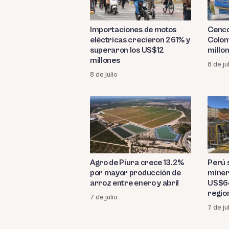
Importaciones de motos
Cenc
eléctricas crecieron 261% y
Colom
superaron los US$12
millo
millones
8 de ju
8 de julio
Agro de Piura crece 13.2%
Perú 
por mayor producción de
miner
arroz entre enero y abril
US$64
regio
7 de julio
7 de ju