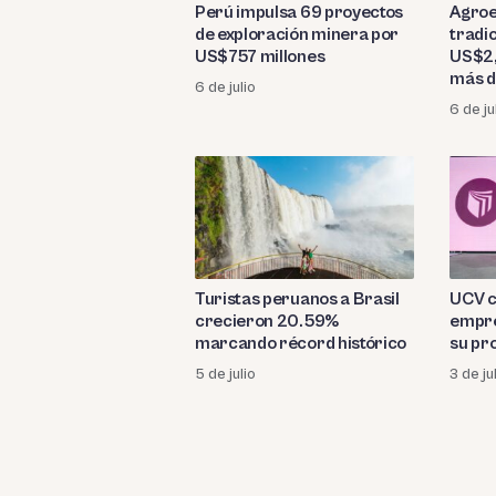
Perú impulsa 69 proyectos
Agroe
de exploración minera por
tradi
US$757 millones
US$2,
más d
6 de julio
abril
6 de ju
Turistas peruanos a Brasil
UCV c
crecieron 20.59%
empre
marcando récord histórico
su pr
5 de julio
3 de ju
Paginación