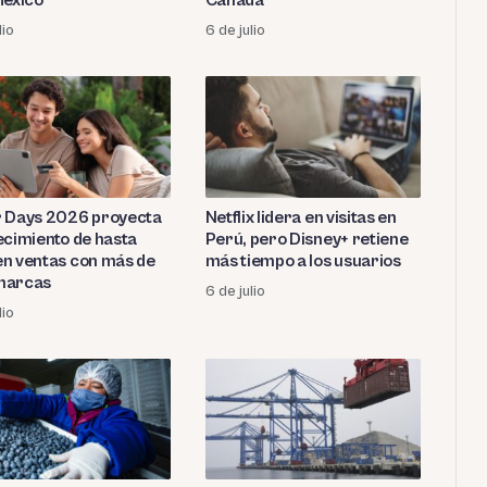
México
Canadá
lio
6 de julio
 Days 2026 proyecta
Netflix lidera en visitas en
ecimiento de hasta
Perú, pero Disney+ retiene
n ventas con más de
más tiempo a los usuarios
marcas
6 de julio
lio