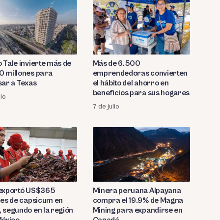
 Tale invierte más de
Más de 6.500
 millones para
emprendedoras convierten
sar a Texas
el hábito del ahorro en
beneficios para sus hogares
lio
7 de julio
exportó US$365
Minera peruana Alpayana
nes de capsicum en
compra el 19.9% de Magna
 segundo en la región
Mining para expandirse en