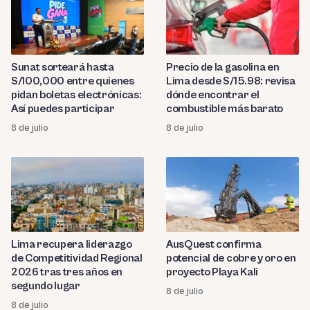
Sunat sorteará hasta
Precio de la gasolina en
S/100,000 entre quienes
Lima desde S/15.98: revisa
pidan boletas electrónicas:
dónde encontrar el
Así puedes participar
combustible más barato
8 de julio
8 de julio
Lima recupera liderazgo
AusQuest confirma
de Competitividad Regional
potencial de cobre y oro en
2026 tras tres años en
proyecto Playa Kali
segundo lugar
8 de julio
8 de julio