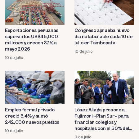
Exportaciones peruanas
Congreso aprueba nuevo
superan los US$45,000
día no laborable cada 10 de
millones y crecen 37% a
julio en Tambopata
mayo 2026
10 de julio
10 de julio
Empleo formal privado
López Aliaga propone a
creció 5.4% y sumó
Fujimori «Plan Sur» para
242,000 nuevos puestos
financiar colegios y
hospitales con el 50% del
10 de julio
impuesto minero
9 de julio