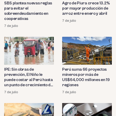
SBS plantea nuevas reglas
Agro de Piura crece 13.2%
para evitar el
por mayor producción de
sobreendeudamiento en
arroz entre enero y abril
cooperativas
7 de julio
7 de julio
IPE: Sin obras de
Perú suma 66 proyectos
prevención, El Niño le
mineros por más de
puede costar al Perú hasta
US$64,000 millones en 19
un punto de crecimiento del
regiones
PBI este año
7 de julio
7 de julio