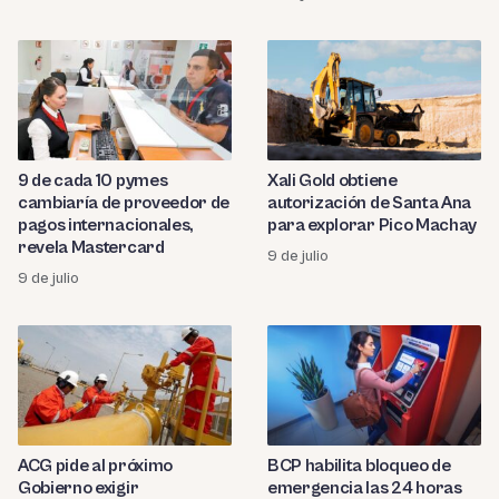
9 de cada 10 pymes
Xali Gold obtiene
cambiaría de proveedor de
autorización de Santa Ana
pagos internacionales,
para explorar Pico Machay
revela Mastercard
9 de julio
9 de julio
ACG pide al próximo
BCP habilita bloqueo de
Gobierno exigir
emergencia las 24 horas