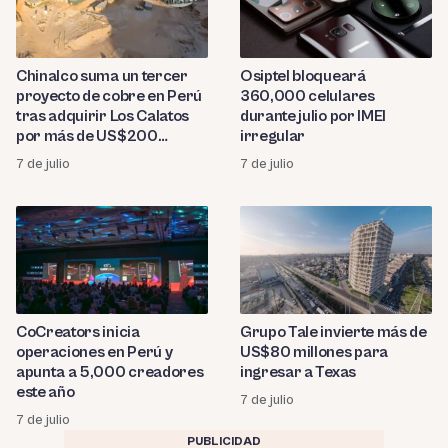
Chinalco suma un tercer
Osiptel bloqueará
proyecto de cobre en Perú
360,000 celulares
tras adquirir Los Calatos
durante julio por IMEI
por más de US$200
irregular
millones
7 de julio
7 de julio
CoCreators inicia
Grupo Tale invierte más de
operaciones en Perú y
US$80 millones para
apunta a 5,000 creadores
ingresar a Texas
este año
7 de julio
7 de julio
PUBLICIDAD