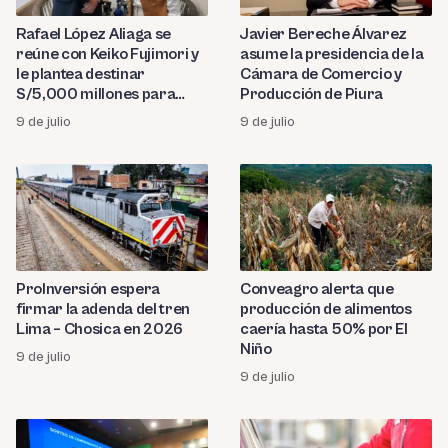
Rafael López Aliaga se
Javier Bereche Álvarez
reúne con Keiko Fujimori y
asume la presidencia de la
le plantea destinar
Cámara de Comercio y
S/5,000 millones para
Producción de Piura
seguridad ciudadana
9 de julio
9 de julio
ProInversión espera
Conveagro alerta que
firmar la adenda del tren
producción de alimentos
Lima – Chosica en 2026
caería hasta 50% por El
Niño
9 de julio
9 de julio