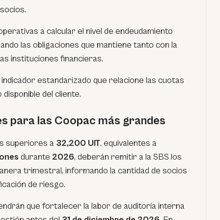
socios.
operativas a calcular el nivel de endeudamiento
rando las obligaciones que mantiene tanto con la
s instituciones financieras.
n indicador estandarizado que relacione las cuotas
disponible del cliente.
es para las Coopac más grandes
os superiores a
32,200 UIT
, equivalentes a
lones
durante
2026
, deberán remitir a la SBS los
nera trimestral, informando la cantidad de socios
icación de riesgo.
ndrán que fortalecer la labor de auditoría interna
estión antes del
31 de diciembre de 2026
. En