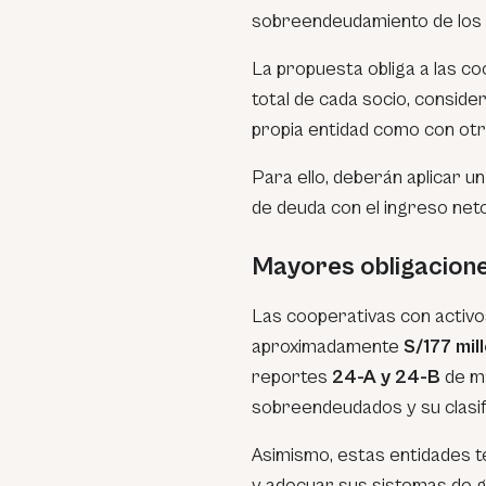
sobreendeudamiento de los 
La propuesta obliga a las co
total de cada socio, conside
propia entidad como con otra
Para ello, deberán aplicar u
de deuda con el ingreso neto 
Mayores obligacion
Las cooperativas con activ
aproximadamente
S/177 mil
reportes
24-A y 24-B
de ma
sobreendeudados y su clasif
Asimismo, estas entidades te
y adecuar sus sistemas de g