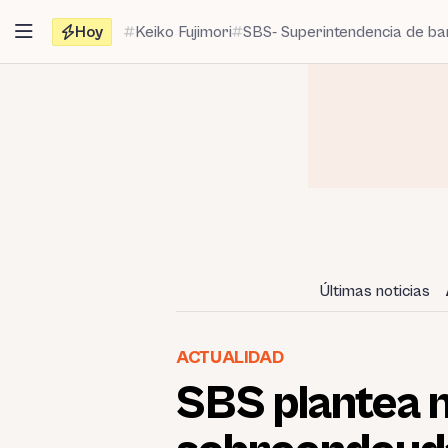
Saltar
Hoy
Keiko Fujimori
SBS- Superintendencia de b
al
contenido
Últimas noticias
ACTUALIDAD
SBS plantea n