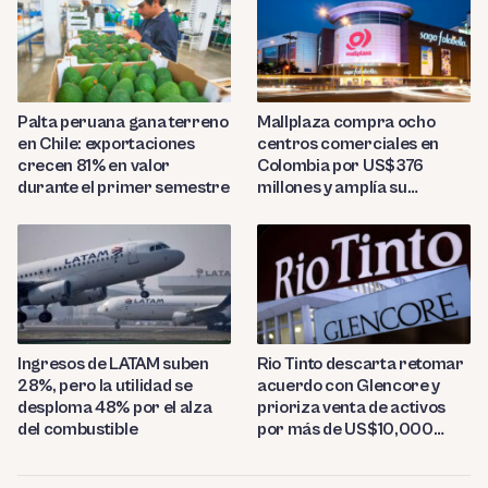
Palta peruana gana terreno
Mallplaza compra ocho
en Chile: exportaciones
centros comerciales en
crecen 81% en valor
Colombia por US$376
durante el primer semestre
millones y amplía su
presencia regional
Ingresos de LATAM suben
Rio Tinto descarta retomar
28%, pero la utilidad se
acuerdo con Glencore y
desploma 48% por el alza
prioriza venta de activos
del combustible
por más de US$10,000
millones