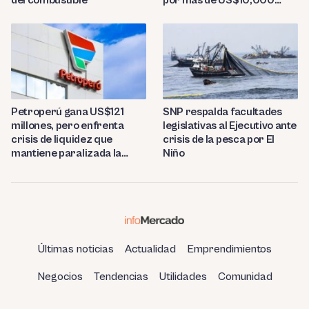
millones
Petroperú gana US$121
SNP respalda facultades
millones, pero enfrenta
legislativas al Ejecutivo ante
crisis de liquidez que
crisis de la pesca por El
mantiene paralizada la
Niño
refinería de Talara
Últimas noticias
Actualidad
Emprendimientos
Negocios
Tendencias
Utilidades
Comunidad