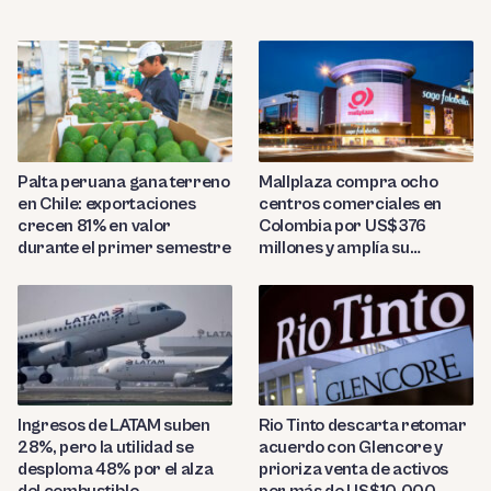
Palta peruana gana terreno
Mallplaza compra ocho
en Chile: exportaciones
centros comerciales en
crecen 81% en valor
Colombia por US$376
durante el primer semestre
millones y amplía su
presencia regional
Ingresos de LATAM suben
Rio Tinto descarta retomar
28%, pero la utilidad se
acuerdo con Glencore y
desploma 48% por el alza
prioriza venta de activos
del combustible
por más de US$10,000