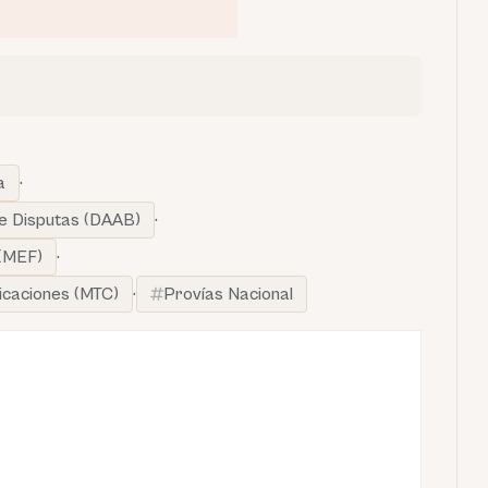
a
·
de Disputas (DAAB)
·
 (MEF)
·
icaciones (MTC)
·
Provías Nacional