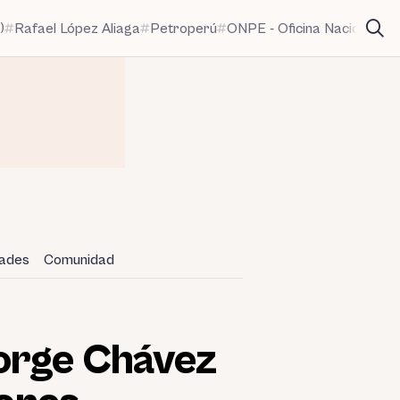
)
Rafael López Aliaga
Petroperú
ONPE - Oficina Nacional de
dades
Comunidad
Jorge Chávez