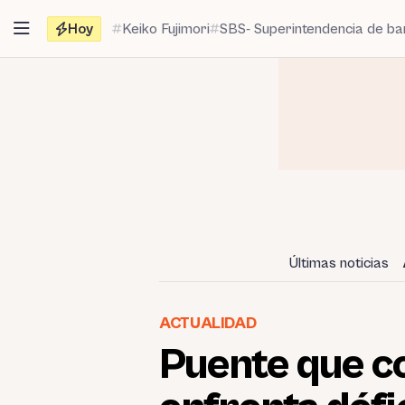
Saltar
Hoy
Keiko Fujimori
SBS- Superintendencia de b
al
contenido
Últimas noticias
ACTUALIDAD
Puente que c