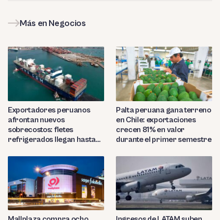
Más en Negocios
Exportadores peruanos
Palta peruana gana terreno
afrontan nuevos
en Chile: exportaciones
sobrecostos: fletes
crecen 81% en valor
refrigerados llegan hasta
durante el primer semestre
US$7,000 por contenedor
Mallplaza compra ocho
Ingresos de LATAM suben