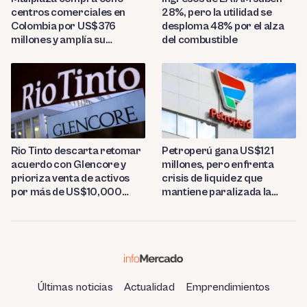
centros comerciales en
28%, pero la utilidad se
Colombia por US$376
desploma 48% por el alza
millones y amplía su
del combustible
presencia regional
Rio Tinto descarta retomar
Petroperú gana US$121
acuerdo con Glencore y
millones, pero enfrenta
prioriza venta de activos
crisis de liquidez que
por más de US$10,000
mantiene paralizada la
millones
refinería de Talara
Últimas noticias
Actualidad
Emprendimientos