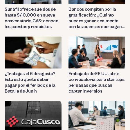
Sunafil ofrece sueldos de
Bancos compiten por la
hasta S/10,000 en nueva
gratificación: ¿Cuánto
convocatoria CAS: conoce
puedes ganar realmente
los puestos y requisitos
con las cuentas que pagan
hasta 9.7%?
¿Trabajas el 6 de agosto?
Embajada de EE.UU. abre
Esto es lo que te deben
convocatoria para startups
pagar por el feriado de la
peruanas que buscan
Batalla de Junín
captar inversión