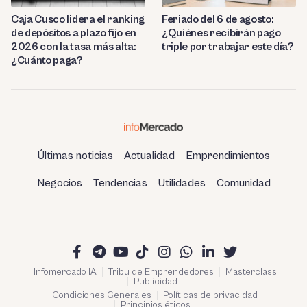
Caja Cusco lidera el ranking
Feriado del 6 de agosto:
de depósitos a plazo fijo en
¿Quiénes recibirán pago
2026 con la tasa más alta:
triple por trabajar este día?
¿Cuánto paga?
Últimas noticias
Actualidad
Emprendimientos
Negocios
Tendencias
Utilidades
Comunidad
Infomercado IA
Tribu de Emprendedores
Masterclass
Publicidad
Condiciones Generales
Políticas de privacidad
Principios éticos