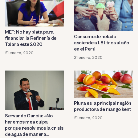
MEF: No hay plata para
Consumo de helado
financiar la Refinería de
asciende a 1.8 litros al año
Talara este 2020
en el Perú
21 enero, 2020
21 enero, 2020
Piura es la principal región
productora de mango kent
Servando García: «No
21 enero, 2020
haremos mea culpa
porque resolvimos la crisis
de agua de manera