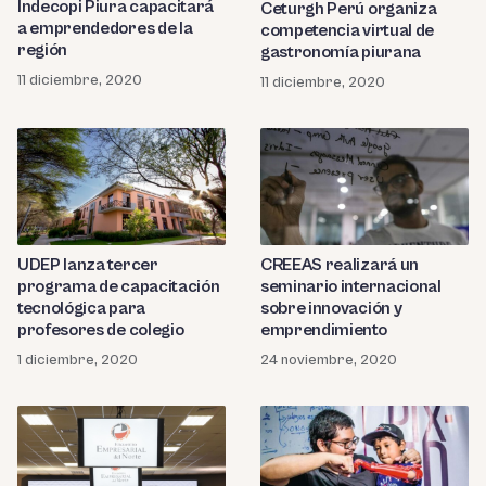
Indecopi Piura capacitará
Ceturgh Perú organiza
a emprendedores de la
competencia virtual de
región
gastronomía piurana
11 diciembre, 2020
11 diciembre, 2020
UDEP lanza tercer
CREEAS realizará un
programa de capacitación
seminario internacional
tecnológica para
sobre innovación y
profesores de colegio
emprendimiento
1 diciembre, 2020
24 noviembre, 2020