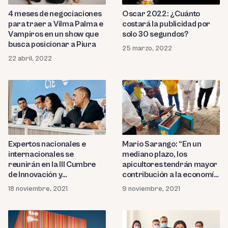
4 meses de negociaciones
Oscar 2022: ¿Cuánto
para traer a Vilma Palma e
costará la publicidad por
Vampiros en un show que
solo 30 segundos?
busca posicionar a Piura
25 marzo, 2022
22 abril, 2022
Expertos nacionales e
Mario Sarango: “En un
internacionales se
mediano plazo, los
reunirán en la III Cumbre
apicultores tendrán mayor
de Innovación y
contribución a la economía
Emprendimiento
regional”
18 noviembre, 2021
9 noviembre, 2021