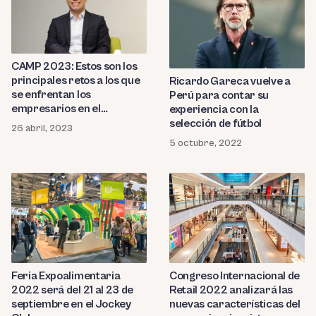
CAMP 2023: Estos son los
principales retos a los que
Ricardo Gareca vuelve a
se enfrentan los
Perú para contar su
empresarios en el
experiencia con la
mercado peruano
selección de fútbol
26 abril, 2023
5 octubre, 2022
Feria Expoalimentaria
Congreso Internacional de
2022 será del 21 al 23 de
Retail 2022 analizará las
septiembre en el Jockey
nuevas características del