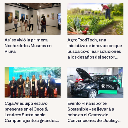
Así se vivió la primera
AgroFoodTech, una
Noche de los Museos en
iniciativa de innovación que
Piura
busca co-crear soluciones
a los desafios del sector
Agroalimentos
Caja Arequipa estuvo
Evento «Transporte
presente en el Ceos &
Sostenible» se llevará a
Leaders Sustainable
cabo en el Centro de
Companie junto a grandes
Convenciones del Jockey
instituciones financieras
Club