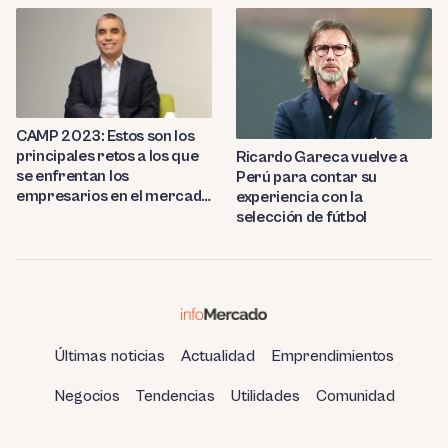
CAMP 2023: Estos son los
principales retos a los que
Ricardo Gareca vuelve a
se enfrentan los
Perú para contar su
empresarios en el mercado
experiencia con la
peruano
selección de fútbol
Últimas noticias
Actualidad
Emprendimientos
Negocios
Tendencias
Utilidades
Comunidad