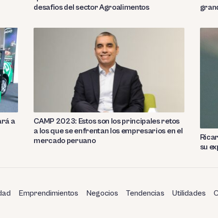
desafios del sector Agroalimentos
grand
ará a
CAMP 2023: Estos son los principales retos
a los que se enfrentan los empresarios en el
Ricar
mercado peruano
su ex
dad
Emprendimientos
Negocios
Tendencias
Utilidades
C