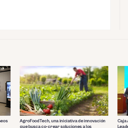
seos
AgroFoodTech, una iniciativa de innovación
Caja 
que busca co-crear soluciones a los
Leade