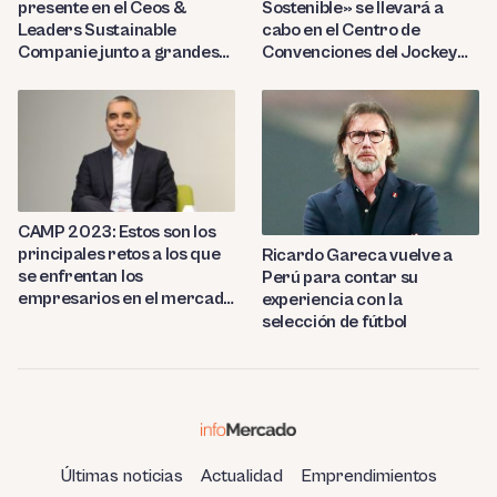
presente en el Ceos &
Sostenible» se llevará a
Leaders Sustainable
cabo en el Centro de
Companie junto a grandes
Convenciones del Jockey
instituciones financieras
Club
CAMP 2023: Estos son los
principales retos a los que
Ricardo Gareca vuelve a
se enfrentan los
Perú para contar su
empresarios en el mercado
experiencia con la
peruano
selección de fútbol
Últimas noticias
Actualidad
Emprendimientos