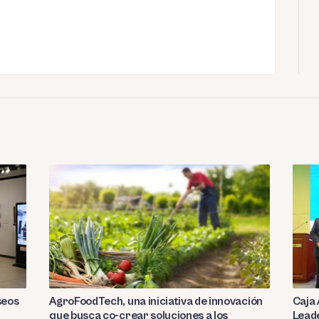
seos
AgroFoodTech, una iniciativa de innovación
Caja 
que busca co-crear soluciones a los
Leade