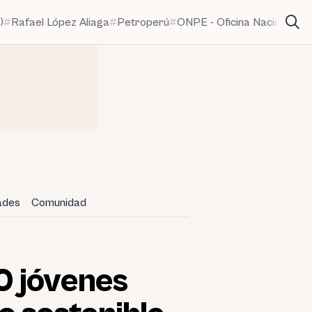
)
Rafael López Aliaga
Petroperú
ONPE - Oficina Nacional de
dades
Comunidad
0 jóvenes