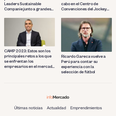
Leaders Sustainable
cabo en el Centro de
Companie junto a grandes
Convenciones del Jockey
instituciones financieras
Club
CAMP 2023: Estos son los
principales retos a los que
Ricardo Gareca vuelve a
se enfrentan los
Perú para contar su
empresarios en el mercado
experiencia con la
peruano
selección de fútbol
Últimas noticias
Actualidad
Emprendimientos