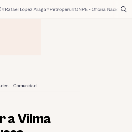
)
Rafael López Aliaga
Petroperú
ONPE - Oficina Nacional de
dades
Comunidad
r a Vilma