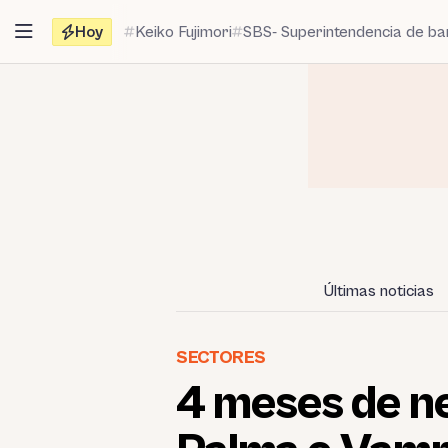
Saltar
Hoy
Keiko Fujimori
SBS- Superintendencia de b
al
contenido
Últimas noticias
SECTORES
4 meses de ne