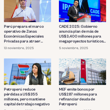
Perú prepara el marco
CADE 2025: Gobierno
operativo de Zonas
anuncia plan de más de
Económicas Especiales
US$3,400 millones para
Privadas para atraer
megaproyectos turísticos
inversión y modernizar su
en el norte y sur del Perú
13 noviembre, 2025
5 noviembre, 2025
industria
Petroperú reduce
MEF emite bonos por
pérdidas a US$355
US$287 millones para
millones, pero mantiene
refinanciar deuda de
capital de trabajo negativo
Petroperú