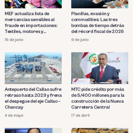
MEF actualiza lista de
Planillas, evasión y
mercancías sensibles al
commodities: Las tres
fraude en importaciones:
bombas de tiempo detrás
Textiles, motores y
del récord fiscal de 2026
cerámicos bajo nuevo
16 de junio
9 de junio
control del IGV
Antepuerto del Callao sufre
MTC pide crédito por más
retraso hasta 2029 y frena
de S/400 millones para la
el despegue del eje Callao –
construcción de la Nueva
Chancay
Carretera Central
4 de mayo
17 de abril