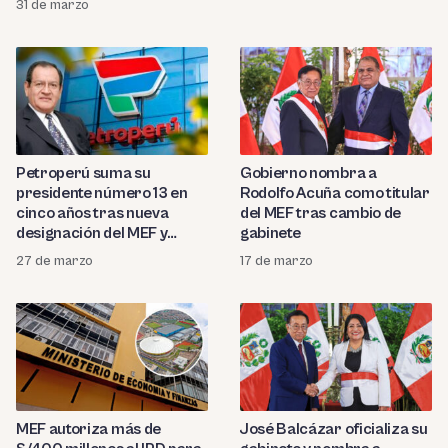
31 de marzo
riesgos
Petroperú suma su
Gobierno nombra a
presidente número 13 en
Rodolfo Acuña como titular
cinco años tras nueva
del MEF tras cambio de
designación del MEF y
gabinete
Minem
27 de marzo
17 de marzo
MEF autoriza más de
José Balcázar oficializa su