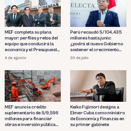
MEF completa su plana
Perú recaudó S/ 104,435
mayor: perfiles y retos del
millones hasta junio:
equipo que conducirá la
¿podrá el nuevo Gobierno
economía y el Presupuesto
sostener el crecimiento
2027
tributario?
4 de agosto
30 de julio
MEF anuncia crédito
Keiko Fujimori designa a
suplementario de S/9,596
Elmer Cuba como ministro
millones para financiar
de Economía y Finanzas en
obras e inversión pública
su primer gabinete
en 2026