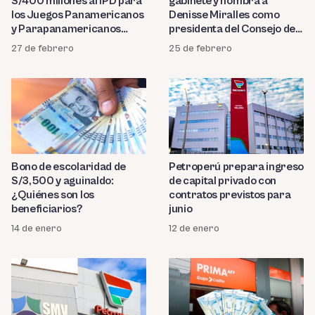
S/400 millones al IPD para
gabinete y nombra a
los Juegos Panamericanos
Denisse Miralles como
y Parapanamericanos
presidenta del Consejo de
Lima 2027
Ministros
27 de febrero
25 de febrero
Bono de escolaridad de
Petroperú prepara ingreso
S/3,500 y aguinaldo:
de capital privado con
¿Quiénes son los
contratos previstos para
beneficiarios?
junio
14 de enero
12 de enero