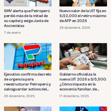
SMV alerta que Petroperú
Nuevo valor de la UIT fija en
perdió más de la mitad de
S/22,000 el retiro máximo
su capital y exige Junta de
de AFP en 2026
Accionistas
29 diciembre, 2025
7 de enero
Ejecutivo confirma decreto
Gobierno oficializa la
de urgencia para
nueva UIT 2026 a S/5,500:
reestructurar Petroperú y
¿Cómo impacta en la
salvaguardar activos del
economía familiar, de
Estado
trabajadores y
29 diciembre, 2025
17 diciembre, 2025
contribuyentes?