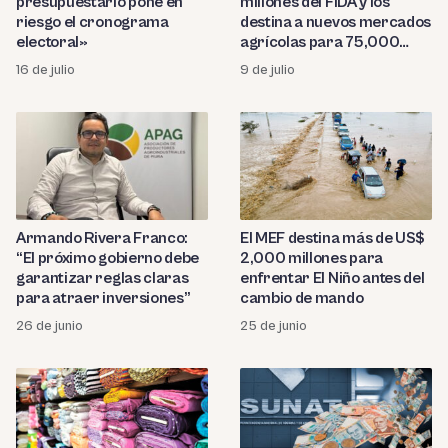
presupuestario pone en
millones del FIDA y los
riesgo el cronograma
destina a nuevos mercados
electoral»
agrícolas para 75,000
productores en ocho
16 de julio
9 de julio
regiones
Armando Rivera Franco:
El MEF destina más de US$
“El próximo gobierno debe
2,000 millones para
garantizar reglas claras
enfrentar El Niño antes del
para atraer inversiones”
cambio de mando
26 de junio
25 de junio