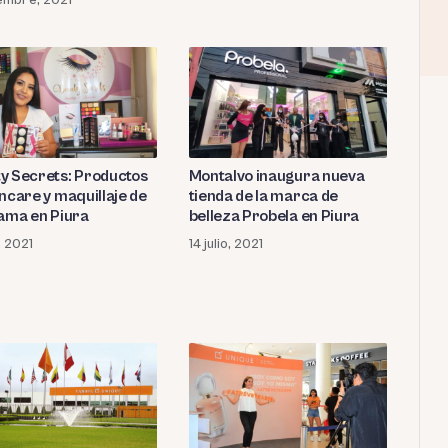
y Secrets: Productos
Montalvo inaugura nueva
incare y maquillaje de
tienda de la marca de
gama en Piura
belleza Probela en Piura
o, 2021
14 julio, 2021