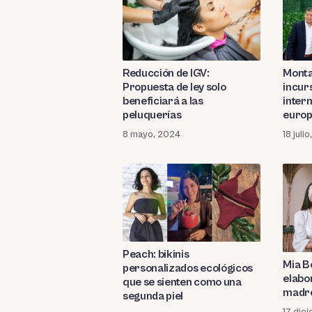
Reducción de IGV:
Monta
Propuesta de ley solo
incur
beneficiará a las
intern
peluquerías
europ
8 mayo, 2024
18 juli
Peach: bikinis
Mia B
personalizados ecológicos
elabo
que se sienten como una
madre
segunda piel
17 dic