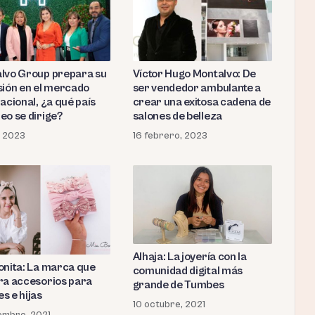
Víctor Hugo Montalvo: De
lvo Group prepara su
ser vendedor ambulante a
sión en el mercado
crear una exitosa cadena de
acional, ¿a qué país
salones de belleza
eo se dirige?
16 febrero, 2023
o, 2023
Alhaja: La joyería con la
onita: La marca que
comunidad digital más
ra accesorios para
grande de Tumbes
s e hijas
10 octubre, 2021
iembre, 2021