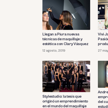
Llegan a Piura nuevas
Vivi 
técnicas de maquillaje y
Pasión
estética con Clary Vásquez
produ
12 agosto, 2019
27 may
Andre
Stylestudio: la tesis que
empre
originó un emprendimiento
del cu
en el mundo del maquillaje
estud