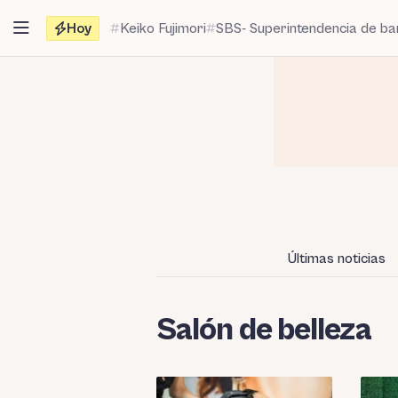
Saltar
Hoy
Keiko Fujimori
SBS- Superintendencia de b
al
contenido
Últimas noticias
Salón de belleza