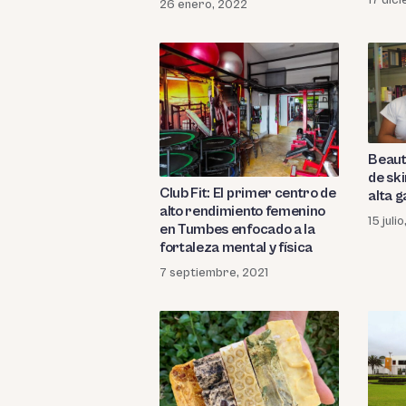
26 enero, 2022
Beaut
de sk
Club Fit: El primer centro de
alta 
alto rendimiento femenino
15 juli
en Tumbes enfocado a la
fortaleza mental y física
7 septiembre, 2021