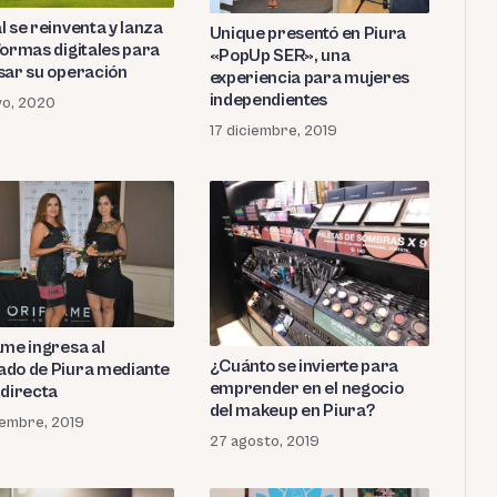
l se reinventa y lanza
Unique presentó en Piura
formas digitales para
«PopUp SER», una
sar su operación
experiencia para mujeres
independientes
yo, 2020
17 diciembre, 2019
ame ingresa al
¿Cuánto se invierte para
do de Piura mediante
emprender en el negocio
 directa
del makeup en Piura?
iembre, 2019
27 agosto, 2019