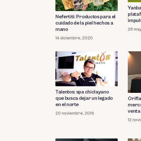
Yanba
plata
Nefertiti: Productos para el
impul
cuidado de la piel hechos a
mano
28 ma
14 diciembre, 2020
Talentos: spa chiclayano
que busca dejar un legado
Orifl
en el norte
merca
venta
20 noviembre, 2019
12 nov