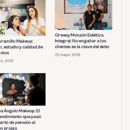
Greesy Monzón Estética
Integral: No engañar a los
Jaramillo Makeup:
clientes es la clave del éxito
, estudio y calidad de
ctos
22 mayo, 2019
o, 2019
a Ángulo Makeup: El
ndimiento que pasó
arto de pensión al
io propio