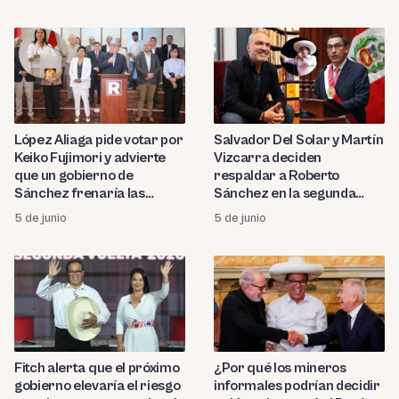
López Aliaga pide votar por
Salvador Del Solar y Martín
Keiko Fujimori y advierte
Vizcarra deciden
que un gobierno de
respaldar a Roberto
Sánchez frenaría las
Sánchez en la segunda
inversiones
vuelta
5 de junio
5 de junio
Fitch alerta que el próximo
¿Por qué los mineros
gobierno elevaría el riesgo
informales podrían decidir