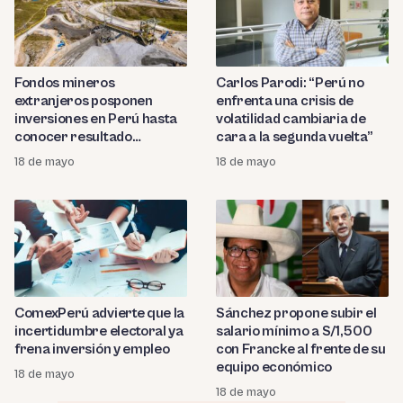
Fondos mineros
Carlos Parodi: “Perú no
extranjeros posponen
enfrenta una crisis de
inversiones en Perú hasta
volatilidad cambiaria de
conocer resultado
cara a la segunda vuelta”
electoral
18 de mayo
18 de mayo
ComexPerú advierte que la
Sánchez propone subir el
incertidumbre electoral ya
salario mínimo a S/1,500
frena inversión y empleo
con Francke al frente de su
equipo económico
18 de mayo
18 de mayo