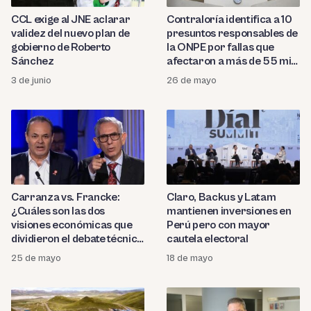
CCL exige al JNE aclarar
Contraloría identifica a 10
validez del nuevo plan de
presuntos responsables de
gobierno de Roberto
la ONPE por fallas que
Sánchez
afectaron a más de 55 mil
electores
3 de junio
26 de mayo
Carranza vs. Francke:
Claro, Backus y Latam
¿Cuáles son las dos
mantienen inversiones en
visiones económicas que
Perú pero con mayor
dividieron el debate técnico
cautela electoral
de las elecciones 2026?
25 de mayo
18 de mayo