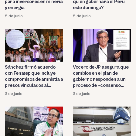
para inversores en minería
quién gobernará el Perú
y energía
este domingo?
5 de junio
5 de junio
Sánchez firmó acuerdo
Vocero de JP asegura que
con Fenatep que incluye
cambios en el plan de
compromisos de amnistía a
gobierno responden a un
presos vinculados al
proceso de «consenso
Movadef
político»
3 de junio
3 de junio