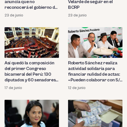
anuncia que no
Velarde de seguir en el
reconocerá el gobierno de
BCRP
Keiko Fujimori
23 de junio
23 de junio
Así quedó la composición
Roberto Sánchez realiza
del primer Congreso
actividad solidaria para
bicameral del Perú: 130
financiar nulidad de actas:
diputados y 60 senadores
«Pueden colaborar con S/1,
en seis bancadas
S/2 o S/3»
17 de junio
12 de junio