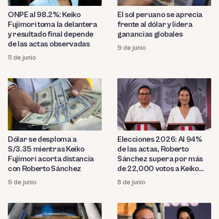
ONPE al 98.2%: Keiko
El sol peruano se aprecia
Fujimori toma la delantera
frente al dólar y lidera
y resultado final depende
ganancias globales
de las actas observadas
9 de junio
11 de junio
Dólar se desploma a
Elecciones 2026: Al 94%
S/3.35 mientras Keiko
de las actas, Roberto
Fujimori acorta distancia
Sánchez supera por más
con Roberto Sánchez
de 22,000 votos a Keiko
Fujimori
9 de junio
8 de junio