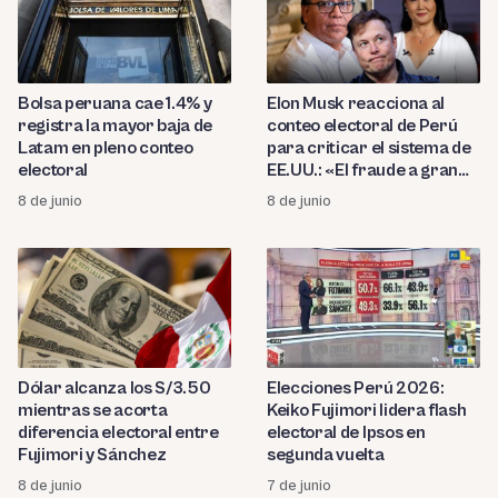
Bolsa peruana cae 1.4% y
Elon Musk reacciona al
registra la mayor baja de
conteo electoral de Perú
Latam en pleno conteo
para criticar el sistema de
electoral
EE.UU.: «El fraude a gran
escala toma tiempo»
8 de junio
8 de junio
Dólar alcanza los S/3.50
Elecciones Perú 2026:
mientras se acorta
Keiko Fujimori lidera flash
diferencia electoral entre
electoral de Ipsos en
Fujimori y Sánchez
segunda vuelta
8 de junio
7 de junio