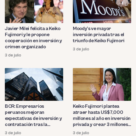
Javier Milei felicita a Keiko
Moody’s ve mayor
Fujimori y le propone
inversión privada tras el
cooperación en inversión y
triunfo de Keiko Fujimori
crimen organizado
3 de julio
3 de julio
BCR: Empresarios
Keiko Fujimori plantea
peruanos mejoran
atraer hasta US$7,000
expectativas de inversión y
millones al año en inversión
contratación tras la
privada y crear 3 millones
segunda vuelta
de empleos
3 de julio
3 de julio