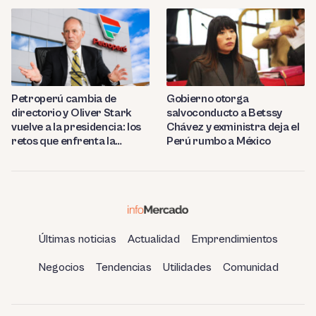
Petroperú cambia de
Gobierno otorga
directorio y Oliver Stark
salvoconducto a Betssy
vuelve a la presidencia: los
Chávez y exministra deja el
retos que enfrenta la
Perú rumbo a México
estatal
Últimas noticias
Actualidad
Emprendimientos
Negocios
Tendencias
Utilidades
Comunidad