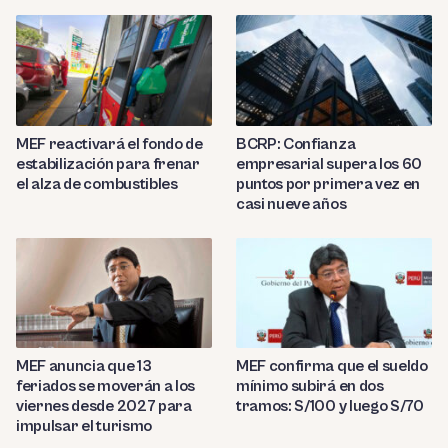
MEF reactivará el fondo de
BCRP: Confianza
estabilización para frenar
empresarial supera los 60
el alza de combustibles
puntos por primera vez en
casi nueve años
MEF anuncia que 13
MEF confirma que el sueldo
feriados se moverán a los
mínimo subirá en dos
viernes desde 2027 para
tramos: S/100 y luego S/70
impulsar el turismo