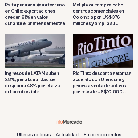
Palta peruana gana terreno
Mallplaza compra ocho
en Chile: exportaciones
centros comerciales en
crecen 81% en valor
Colombia por US$376
durante el primer semestre
millones y amplía su
presencia regional
Ingresos de LATAM suben
Rio Tinto descarta retomar
28%, pero la utilidad se
acuerdo con Glencore y
desploma 48% por el alza
prioriza venta de activos
del combustible
por más de US$10,000
millones
Últimas noticias
Actualidad
Emprendimientos