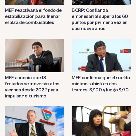
MEF reactivará el fondo de
BCRP: Confianza
estabilización para frenar
empresarial supera los 60
el alza de combustibles
puntos por primera vez en
casi nueve años
MEF anuncia que 13
MEF confirma que el sueldo
feriados se moverán a los
mínimo subirá en dos
viernes desde 2027 para
tramos: S/100 y luego S/70
impulsar el turismo