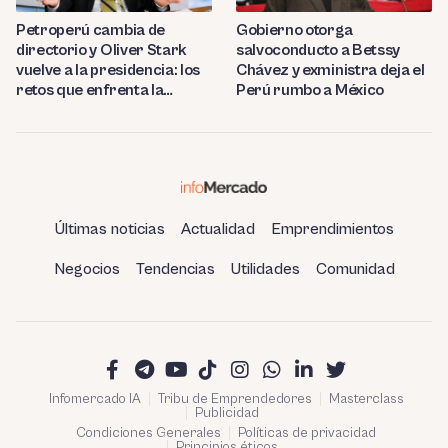
Petroperú cambia de
Gobierno otorga
directorio y Oliver Stark
salvoconducto a Betssy
vuelve a la presidencia: los
Chávez y exministra deja el
retos que enfrenta la
Perú rumbo a México
estatal
Últimas noticias
Actualidad
Emprendimientos
Negocios
Tendencias
Utilidades
Comunidad
Infomercado IA
Tribu de Emprendedores
Masterclass
Publicidad
Condiciones Generales
Políticas de privacidad
Principios éticos