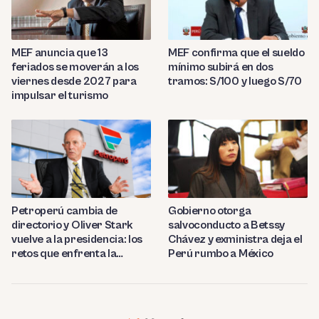
MEF anuncia que 13
MEF confirma que el sueldo
feriados se moverán a los
mínimo subirá en dos
viernes desde 2027 para
tramos: S/100 y luego S/70
impulsar el turismo
Petroperú cambia de
Gobierno otorga
directorio y Oliver Stark
salvoconducto a Betssy
vuelve a la presidencia: los
Chávez y exministra deja el
retos que enfrenta la
Perú rumbo a México
estatal