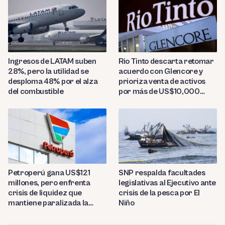
Ingresos de LATAM suben
Rio Tinto descarta retomar
28%, pero la utilidad se
acuerdo con Glencore y
desploma 48% por el alza
prioriza venta de activos
del combustible
por más de US$10,000
millones
Petroperú gana US$121
SNP respalda facultades
millones, pero enfrenta
legislativas al Ejecutivo ante
crisis de liquidez que
crisis de la pesca por El
mantiene paralizada la
Niño
refinería de Talara