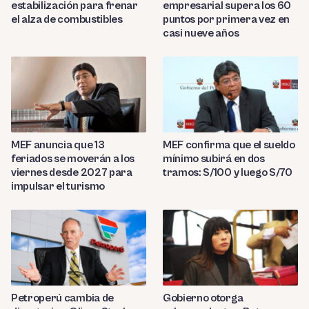
estabilización para frenar
empresarial supera los 60
el alza de combustibles
puntos por primera vez en
casi nueve años
MEF anuncia que 13
MEF confirma que el sueldo
feriados se moverán a los
mínimo subirá en dos
viernes desde 2027 para
tramos: S/100 y luego S/70
impulsar el turismo
Petroperú cambia de
Gobierno otorga