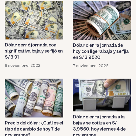
Dólar cerró jornada con
Dólar cierra jornada de
significativa baja y se fijó en
hoy con ligera baja y se fija
S/ 3.91
en S/ 3.9520
8 noviembre, 2022
7 noviembre, 2022
Dólar cierra jornada a la
baja y se cotiza en S/
Precio del dólar: ¿Cuál es el
3.9560, hoy viernes 4 de
tipo de cambio de hoy 7 de
noviembre
noviembre?