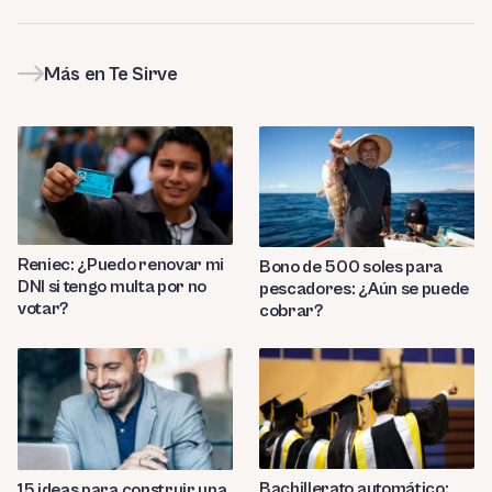
Más en Te Sirve
Reniec: ¿Puedo renovar mi
Bono de 500 soles para
DNI si tengo multa por no
pescadores: ¿Aún se puede
votar?
cobrar?
Bachillerato automático:
15 ideas para construir una