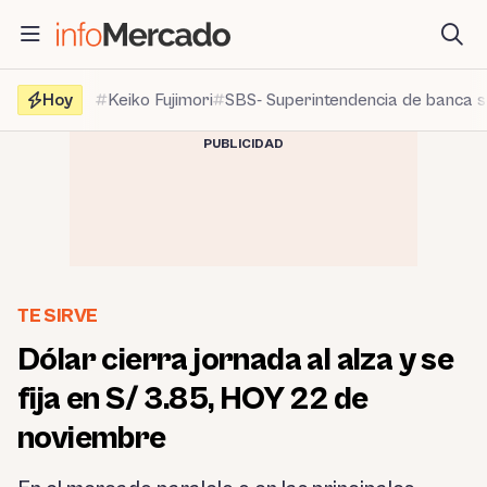
Saltar
al
contenido
Hoy
Keiko Fujimori
SBS- Superintendencia de banca 
PUBLICIDAD
TE SIRVE
Dólar cierra jornada al alza y se
fija en S/ 3.85, HOY 22 de
noviembre