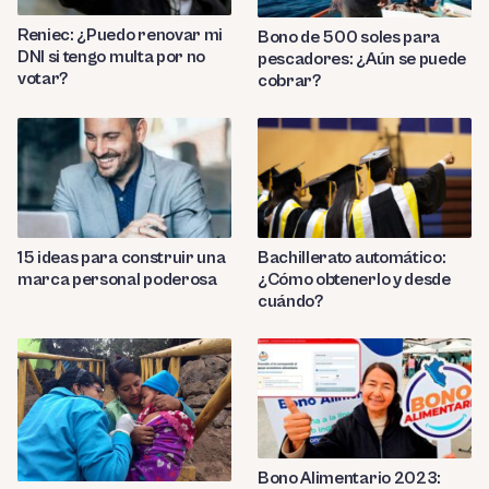
Reniec: ¿Puedo renovar mi
Bono de 500 soles para
DNI si tengo multa por no
pescadores: ¿Aún se puede
votar?
cobrar?
Bachillerato automático:
15 ideas para construir una
¿Cómo obtenerlo y desde
marca personal poderosa
cuándo?
Bono Alimentario 2023: