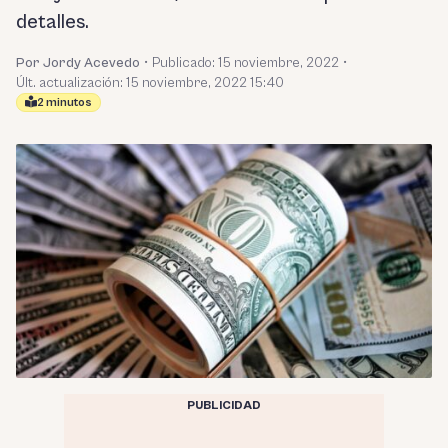
detalles.
Por Jordy Acevedo
•
Publicado:
15 noviembre, 2022
•
Últ. actualización: 15 noviembre, 2022 15:40
2 minutos
PUBLICIDAD