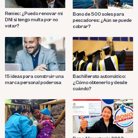
Reniec: ¿Puedo renovar mi
Bono de 500 soles para
DNI si tengo multa por no
pescadores: ¿Aún se puede
votar?
cobrar?
Bachillerato automático:
15 ideas para construir una
¿Cómo obtenerlo y desde
marca personal poderosa
cuándo?