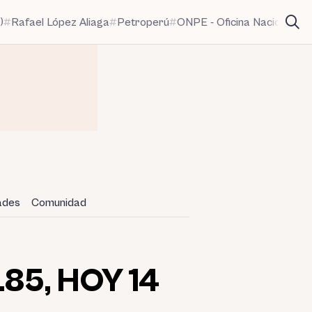
)
Rafael López Aliaga
Petroperú
ONPE - Oficina Nacional de
dades
Comunidad
 3.85, HOY 14