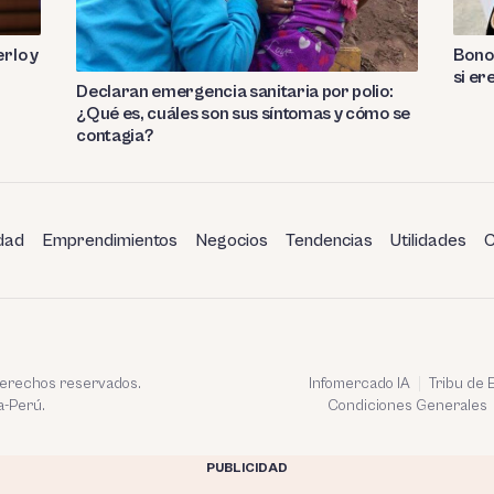
rlo y
Bono 
si er
Declaran emergencia sanitaria por polio:
¿Qué es, cuáles son sus síntomas y cómo se
contagia?
dad
Emprendimientos
Negocios
Tendencias
Utilidades
C
 derechos reservados.
Infomercado IA
Tribu de
a-Perú.
Condiciones Generales
PUBLICIDAD