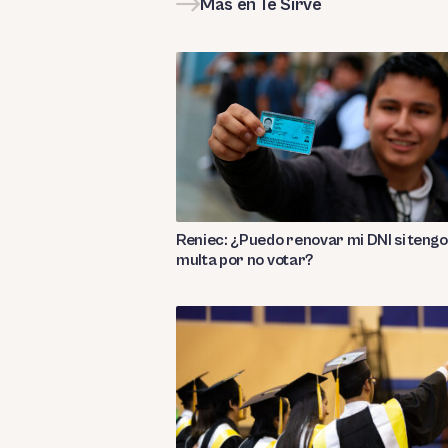
Más en Te Sirve
Reniec: ¿Puedo renovar mi DNI si tengo
multa por no votar?