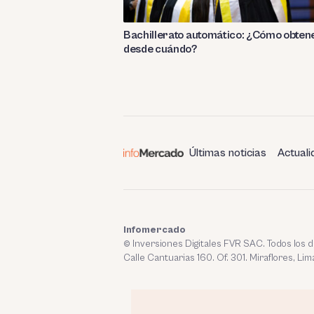
Bachillerato automático: ¿Cómo obtene
desde cuándo?
Últimas noticias
Actuali
Infomercado
© Inversiones Digitales FVR SAC. Todos los
Calle Cantuarias 160. Of. 301. Miraflores, Lim