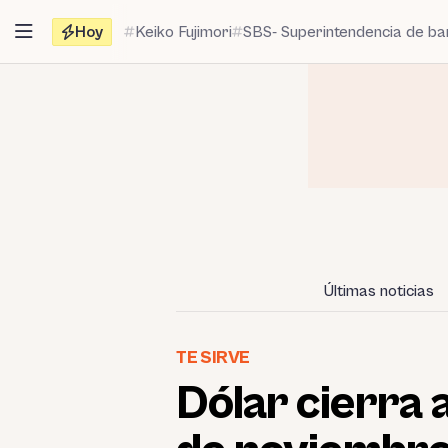
Saltar
Hoy
Keiko Fujimori
SBS- Superintendencia de b
al
contenido
Últimas noticias
TE SIRVE
Dólar cierra a