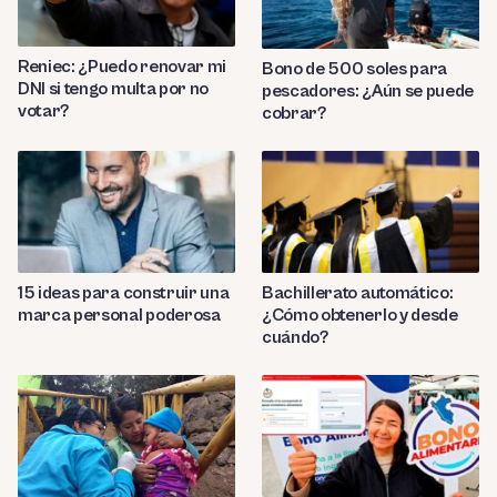
Reniec: ¿Puedo renovar mi
Bono de 500 soles para
DNI si tengo multa por no
pescadores: ¿Aún se puede
votar?
cobrar?
Bachillerato automático:
15 ideas para construir una
¿Cómo obtenerlo y desde
marca personal poderosa
cuándo?