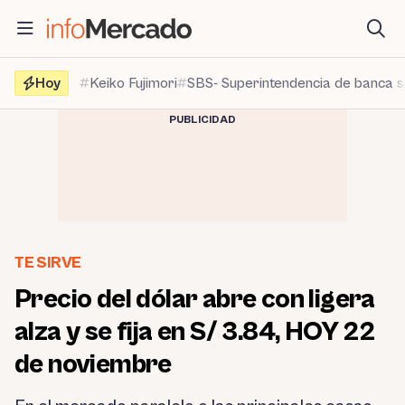
Saltar
al
contenido
Hoy
Keiko Fujimori
SBS- Superintendencia de banca 
PUBLICIDAD
TE SIRVE
Precio del dólar abre con ligera
alza y se fija en S/ 3.84, HOY 22
de noviembre