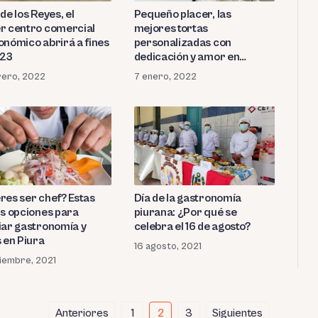
de los Reyes, el
Pequeño placer, las
r centro comercial
mejores tortas
onómico abrirá a fines
personalizadas con
023
dedicación y amor en
Tumbes
rero, 2022
7 enero, 2022
res ser chef? Estas
Día de la gastronomía
us opciones para
piurana: ¿Por qué se
iar gastronomía y
celebra el 16 de agosto?
s en Piura
16 agosto, 2021
iembre, 2021
Anteriores
1
2
3
Siguientes