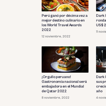
Perú ganó por décima vez a
Dark 
mejor destino culinario en
ronda
los World Travel Awards
US$ 2
2022
11 nov
12 noviembre, 2022
¡Orgullo peruano!
Dark 
Gastronomía nacional será
sus p
embajadora en el Mundial
creci
de Qatar 2022
año
8 noviembre, 2022
4 novi