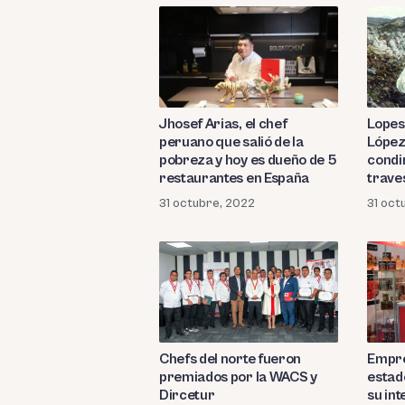
Jhosef Arias, el chef
Lopes
peruano que salió de la
López
pobreza y hoy es dueño de 5
condi
restaurantes en España
trave
31 octubre, 2022
31 oct
Chefs del norte fueron
Empre
premiados por la WACS y
estad
Dircetur
su int