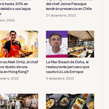
rá hasta 30% en
del chef Jaime Pesaque
debido a sus bajos
tendrán presencia en Chile
s
27 diciembre, 2022
ero, 2023
 es Abel Ortiz, el chef
La Mar Beach de Doha, el
no dueño de una
restaurante peruano que
ría en Hong Kong?
cautivó a Luis Enrique
iembre, 2022
5 diciembre, 2022