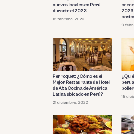
nuevos locales en Perú
crece
durante el 2023
2023 
costo
16 febrero, 2023
9 febr
Perroquet: ¿Cómo es el
¿Quién
Mejor Restaurante de Hotel
perua
de Alta Cocina de América
polle
Latina ubicado en Perú?
15 dic
21 diciembre, 2022