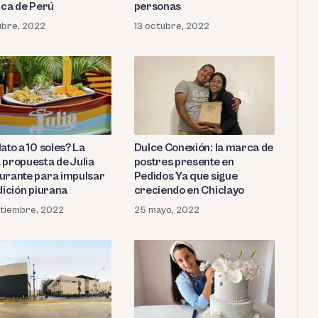
ica de Perú
personas
ubre, 2022
13 octubre, 2022
Dulce Conexión: la marca de
ato a 10 soles? La
postres presente en
 propuesta de Julia
Pedidos Ya que sigue
urante para impulsar
creciendo en Chiclayo
dición piurana
25 mayo, 2022
ptiembre, 2022