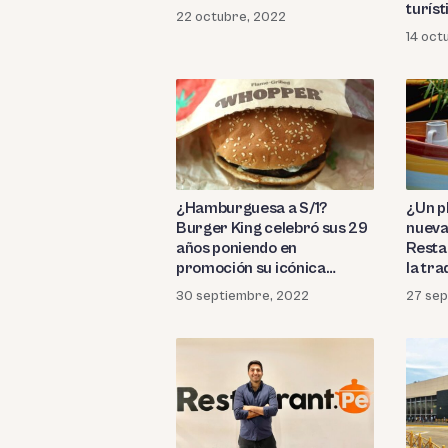
turíst
22 octubre, 2022
14 oct
¿Hamburguesa a S/1?
¿Un pl
Burger King celebró sus 29
nueva
años poniendo en
Resta
promoción su icónica
la tra
Whopper
30 septiembre, 2022
27 se