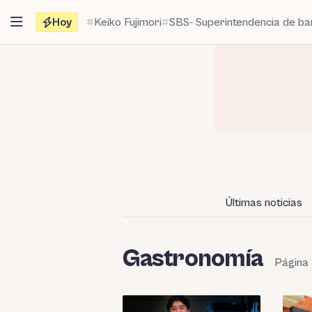
Saltar
Hoy
Keiko Fujimori
SBS- Superintendencia de b
al
contenido
Últimas noticias
Gastronomía
Página 