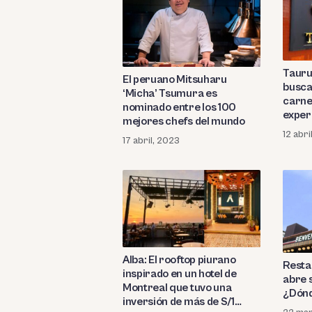
Taurus
El peruano Mitsuharu
busca
‘Micha’ Tsumura es
carne
nominado entre los 100
exper
mejores chefs del mundo
12 abri
17 abril, 2023
Alba: El rooftop piurano
Resta
inspirado en un hotel de
abre s
Montreal que tuvo una
¿Dón
inversión de más de S/1