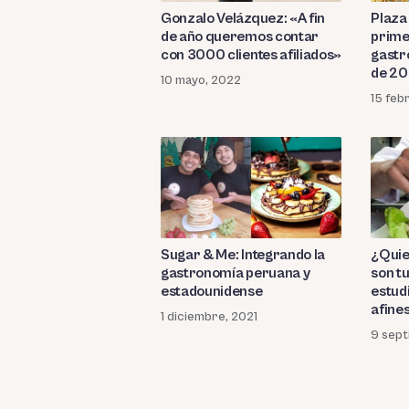
Gonzalo Velázquez: «A fin
Plaza 
de año queremos contar
prime
con 3000 clientes afiliados»
gastr
de 2
10 mayo, 2022
15 feb
Sugar & Me: Integrando la
¿Quie
gastronomía peruana y
son t
estadounidense
estud
afine
1 diciembre, 2021
9 sept
Paginación