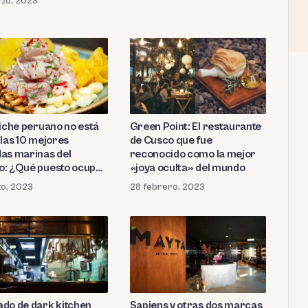
zo, 2023
viche peruano no está
Green Point: El restaurante
 las 10 mejores
de Cusco que fue
as marinas del
reconocido como la mejor
: ¿Qué puesto ocupa
«joya oculta» del mundo
ato bandera?
o, 2023
28 febrero, 2023
do de dark kitchen
Sapiens y otras dos marcas