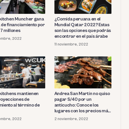
kitchen Muncher gana
¿Comida peruana en el
 de financiamiento por
Mundial Qatar 2022? Estas
7 millones
son las opciones que podrás
encontrar en el país árabe
iembre, 2022
11 noviembre, 2022
kitchens mantienen
Andrea San Martín no quiso
royecciones de
pagar S/40 por un
miento al término de
anticucho: Conoce los
lugares con los precios más
bajos
embre, 2022
2 noviembre, 2022