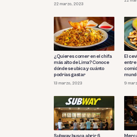
22 mar
millón
22 marzo, 2023
¿Quieres comer en el chifa
El ce
más alto de Lima? Conoce
entre
dónde se ubica y cuánto
comid
podrías gastar
mundo
el pl
13 marzo, 2023
9 marz
Subway busca abrir 6
Merca