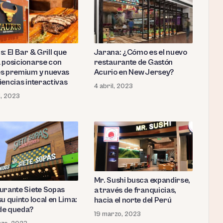
: El Bar & Grill que
Jarana: ¿Cómo es el nuevo
 posicionarse con
restaurante de Gastón
s premium y nuevas
Acurio en New Jersey?
iencias interactivas
4 abril, 2023
l, 2023
Mr. Sushi busca expandirse,
urante Siete Sopas
a través de franquicias,
u quinto local en Lima:
hacia el norte del Perú
de queda?
19 marzo, 2023