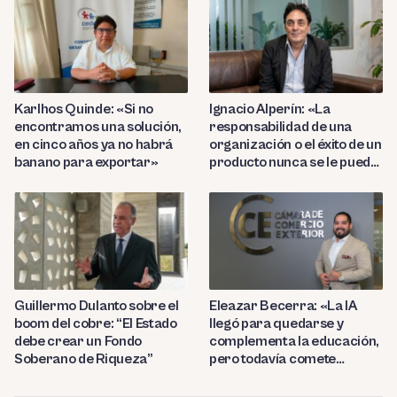
competentes»
Karlhos Quinde: «Si no
Ignacio Alperín: «La
encontramos una solución,
responsabilidad de una
en cinco años ya no habrá
organización o el éxito de un
banano para exportar»
producto nunca se le puede
delegar 100% a la IA»
Guillermo Dulanto sobre el
Eleazar Becerra: «La IA
boom del cobre: “El Estado
llegó para quedarse y
debe crear un Fondo
complementa la educación,
Soberano de Riqueza”
pero todavía comete
errores»