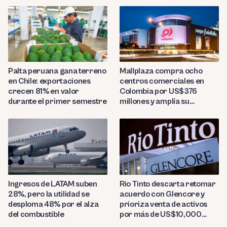
Palta peruana gana terreno
Mallplaza compra ocho
en Chile: exportaciones
centros comerciales en
crecen 81% en valor
Colombia por US$376
durante el primer semestre
millones y amplía su
presencia regional
Ingresos de LATAM suben
Rio Tinto descarta retomar
28%, pero la utilidad se
acuerdo con Glencore y
desploma 48% por el alza
prioriza venta de activos
del combustible
por más de US$10,000
millones