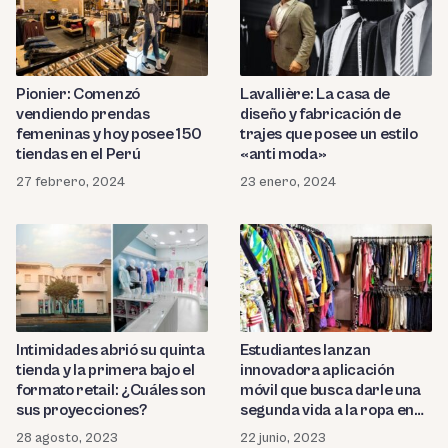
Pionier: Comenzó
Lavallière: La casa de
vendiendo prendas
diseño y fabricación de
femeninas y hoy posee 150
trajes que posee un estilo
tiendas en el Perú
«anti moda»
27 febrero, 2024
23 enero, 2024
Intimidades abrió su quinta
Estudiantes lanzan
tienda y la primera bajo el
innovadora aplicación
formato retail: ¿Cuáles son
móvil que busca darle una
sus proyecciones?
segunda vida a la ropa en
desuso
28 agosto, 2023
22 junio, 2023