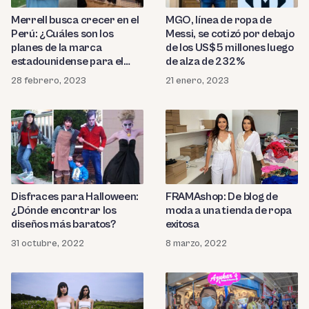
Merrell busca crecer en el
MGO, línea de ropa de
Perú: ¿Cuáles son los
Messi, se cotizó por debajo
planes de la marca
de los US$5 millones luego
estadounidense para el
de alza de 232%
2023?
28 febrero, 2023
21 enero, 2023
Disfraces para Halloween:
FRAMAshop: De blog de
¿Dónde encontrar los
moda a una tienda de ropa
diseños más baratos?
exitosa
31 octubre, 2022
8 marzo, 2022