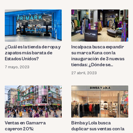
¿Cuál es la tienda de ropa y
Incalpaca busca expandir
zapatos más barata de
su marca Kuna con la
Estados Unidos?
inauguración de 3 nuevas
tiendas: ¿Dónde se
7 mayo, 2023
ubicarán?
27 abril, 2023
Ventas en Gamarra
Bimba y Lola busca
cayeron 20%:
duplicar sus ventas con la