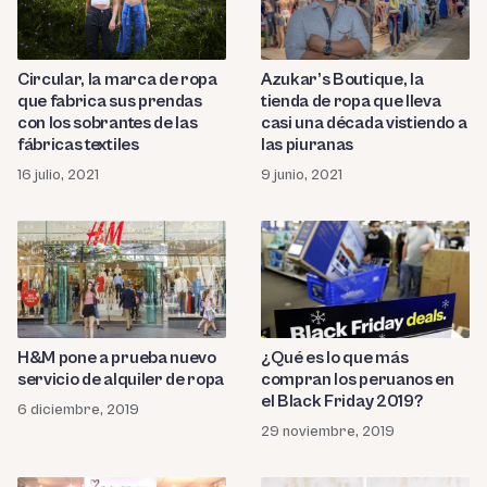
Circular, la marca de ropa
Azukar’s Boutique, la
que fabrica sus prendas
tienda de ropa que lleva
con los sobrantes de las
casi una década vistiendo a
fábricas textiles
las piuranas
16 julio, 2021
9 junio, 2021
H&M pone a prueba nuevo
¿Qué es lo que más
servicio de alquiler de ropa
compran los peruanos en
el Black Friday 2019?
6 diciembre, 2019
29 noviembre, 2019