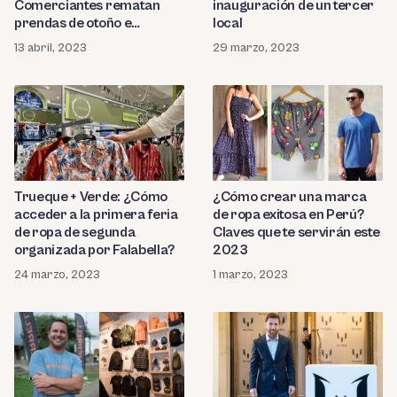
Comerciantes rematan
inauguración de un tercer
prendas de otoño e
local
invierno por fuerte calor
13 abril, 2023
29 marzo, 2023
Trueque + Verde: ¿Cómo
¿Cómo crear una marca
acceder a la primera feria
de ropa exitosa en Perú?
de ropa de segunda
Claves que te servirán este
organizada por Falabella?
2023
24 marzo, 2023
1 marzo, 2023