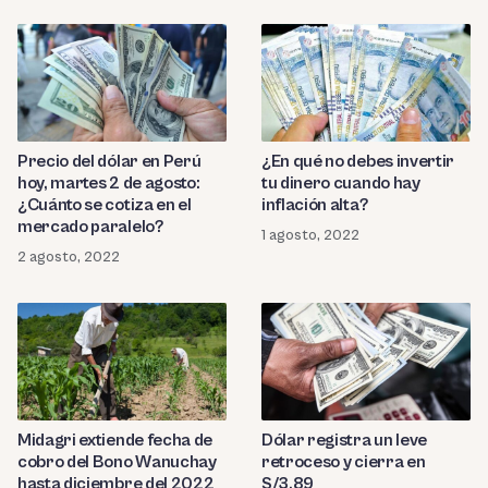
Precio del dólar en Perú
¿En qué no debes invertir
hoy, martes 2 de agosto:
tu dinero cuando hay
¿Cuánto se cotiza en el
inflación alta?
mercado paralelo?
1 agosto, 2022
2 agosto, 2022
Dólar registra un leve
Midagri extiende fecha de
retroceso y cierra en
cobro del Bono Wanuchay
S/3.89
hasta diciembre del 2022