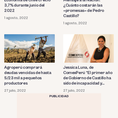
Economía de Chile creció
Mensaje a la Nación:
3,7% durante junio del
¿Cuánto costarán las
2022
«promesas» de Pedro
Castillo?
1 agosto, 2022
1 agosto, 2022
Agroperú comprará
Jessica Luna, de
deudas vencidas de hasta
ComexPerú “El primer año
S/23 mil a pequeños
de Gobierno de Castillo ha
productores
sido de incapacidad y
corrupción”
27 julio, 2022
27 julio, 2022
PUBLICIDAD