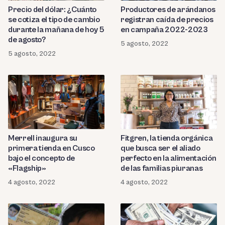
Precio del dólar: ¿Cuánto
Productores de arándanos
se cotiza el tipo de cambio
registran caída de precios
durante la mañana de hoy 5
en campaña 2022-2023
de agosto?
5 agosto, 2022
5 agosto, 2022
Merrell inaugura su
Fitgren, la tienda orgánica
primera tienda en Cusco
que busca ser el aliado
bajo el concepto de
perfecto en la alimentación
«Flagship»
de las familias piuranas
4 agosto, 2022
4 agosto, 2022