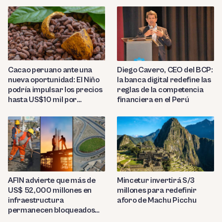
Diego Cavero, CEO del BCP:
Cacao peruano ante una
la banca digital redefine las
nueva oportunidad: El Niño
reglas de la competencia
podría impulsar los precios
financiera en el Perú
hasta US$10 mil por
tonelada
AFIN advierte que más de
Mincetur invertirá S/3
US$ 52,000 millones en
millones para redefinir
infraestructura
aforo de Machu Picchu
permanecen bloqueados
por trabas burocráticas en